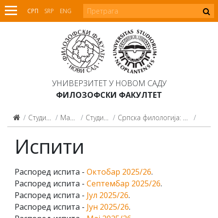
СРП
SRP
ENG
УНИВЕРЗИТЕТ У НОВОМ САДУ
ФИЛОЗОФСКИ ФАКУЛТЕТ
Студијски програми
Мастер студије
Студијски програми
Српска филологија: Српски језик и књижевност (2015)
Испи
Испити
Распоред испита -
Октобар 2025/26
.
Распоред испита -
Септембар 2025/26
.
Распоред испита -
Јул 2025/26
.
Распоред испита -
Јун 2025/26
.