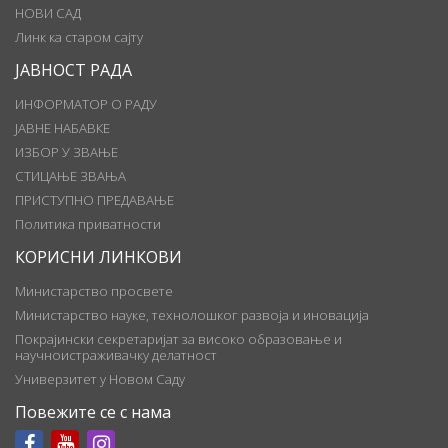
НОВИ САД
Линк ка старом сајту
ЈАВНОСТ РАДА
ИНФОРМАТОР О РАДУ
ЈАВНЕ НАБАВКЕ
ИЗБОР У ЗВАЊЕ
СТИЦАЊЕ ЗВАЊА
ПРИСТУПНО ПРЕДАВАЊЕ
Политика приватности
КОРИСНИ ЛИНКОВИ
Министарство просвете
Министарство науке, технолошког развоја и иновација
Покрајински секретаријат за високо образовање и
научноистраживачку делатност
Универзитет у Новом Саду
Повежите се с нама