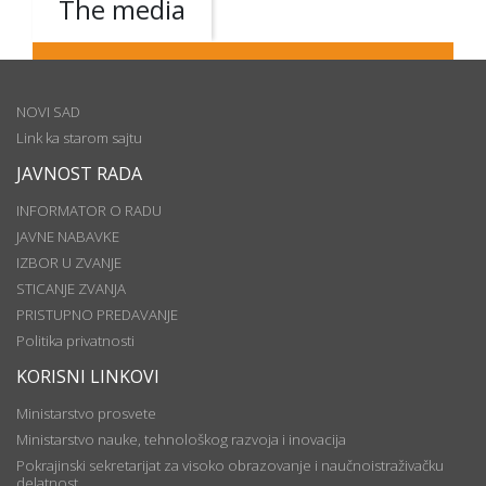
The media
NOVI SAD
Link ka starom sajtu
JAVNOST RADA
INFORMATOR O RADU
JAVNE NABAVKE
IZBOR U ZVANJE
STICANJE ZVANJA
PRISTUPNO PREDAVANJE
Politika privatnosti
KORISNI LINKOVI
Ministarstvo prosvete
Ministarstvo nauke, tehnološkog razvoja i inovacija
Pokrajinski sekretarijat za visoko obrazovanje i naučnoistraživačku
delatnost