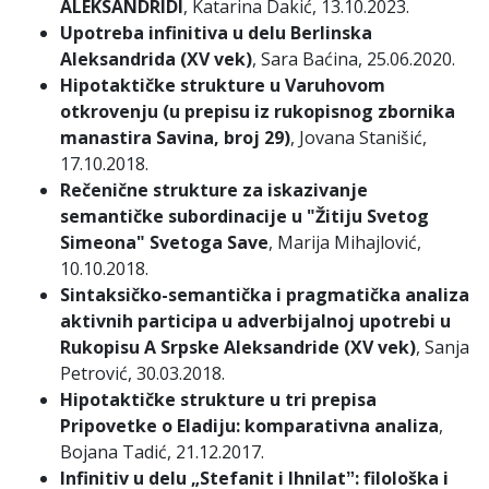
ALEKSANDRIDI
, Katarina Dakić, 13.10.2023.
Upotreba infinitiva u delu Berlinska
Aleksandrida (XV vek)
, Sara Baćina, 25.06.2020.
Hipotaktičke strukture u Varuhovom
otkrovenju (u prepisu iz rukopisnog zbornika
manastira Savina, broj 29)
, Jovana Stanišić,
17.10.2018.
Rečenične strukture za iskazivanje
semantičke subordinacije u "Žitiju Svetog
Simeona" Svetoga Save
, Marija Mihajlović,
10.10.2018.
Sintaksičko-semantička i pragmatička analiza
aktivnih participa u adverbijalnoj upotrebi u
Rukopisu A Srpske Aleksandride (XV vek)
, Sanja
Petrović, 30.03.2018.
Hipotaktičke strukture u tri prepisa
Pripovetke o Eladiju: komparativna analiza
,
Bojana Tadić, 21.12.2017.
Infinitiv u delu „Stefanit i Ihnilatˮ: filološka i