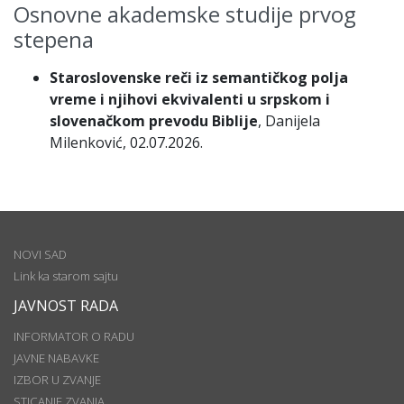
Osnovne akademske studije prvog
stepena
Staroslovenske reči iz semantičkog polja
vreme i njihovi ekvivalenti u srpskom i
slovenačkom prevodu Biblije
, Danijela
Milenković, 02.07.2026.
NOVI SAD
Link ka starom sajtu
JAVNOST RADA
INFORMATOR O RADU
JAVNE NABAVKE
IZBOR U ZVANJE
STICANJE ZVANJA