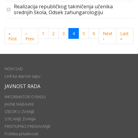
Realizacija republičkog takmičenja učenika
srednjih škola, Odsek zahungarologiju
«
‹
1
2
3
4
5
6
Next
Last
First
Prev
›
»
NOVI SAD
Link ka starom sajtu
JAVNOST RADA
INFORMATOR O RADU
JAVNE NABAVKE
IZBOR U ZVANJE
STICANJE ZVANJA
PRISTUPNO PREDAVANJE
Politika privatnosti