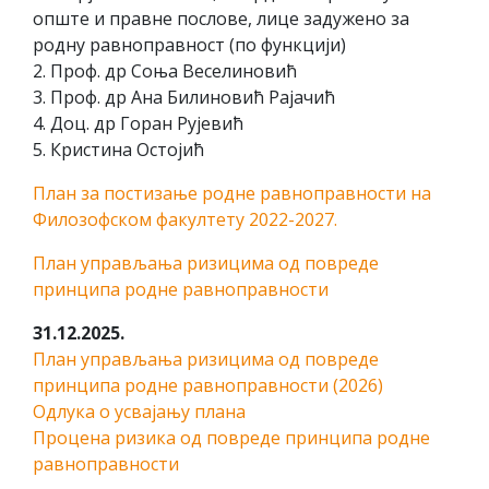
опште и правне послове, лице задужено за
родну равноправност (по функцији)
2. Проф. др Соња Веселиновић
3. Проф. др Ана Билиновић Рајачић
4. Доц. др Горан Рујевић
5. Кристина Остојић
План за постизање родне равноправности на
Филозофском факултету 2022-2027.
План управљања ризицима од повреде
принципа родне равноправности
31.12.2025.
План управљања ризицима од повреде
принципа родне равноправности (2026)
Одлука о усвајању плана
Процена ризика од повреде принципа родне
равноправности