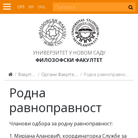
СРП
SRP
ENG
УНИВЕРЗИТЕТ У НОВОМ САДУ
ФИЛОЗОФСКИ ФАКУЛТЕТ
Факултет
Органи Факултета
Родна равноправност
Родна
равноправност
Чланови одбора за родну равноправност:
1. Мирјана Алановић, координаторка Службе за