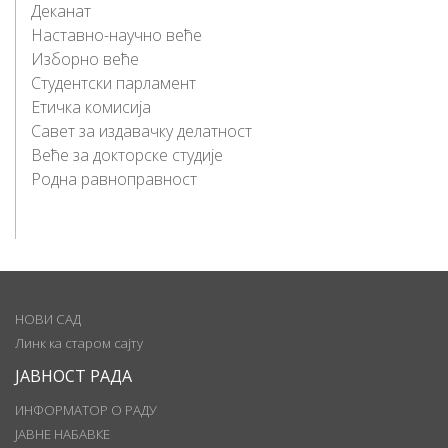
Деканат
Наставно-научно веће
Изборно веће
Студентски парламент
Етичка комисија
Савет за издавачку делатност
Веће за докторске студије
Родна равноправност
НОВИ САД
Линк ка старом сајту
ЈАВНОСТ РАДА
ИНФОРМАТОР О РАДУ
ЈАВНЕ НАБАВКЕ