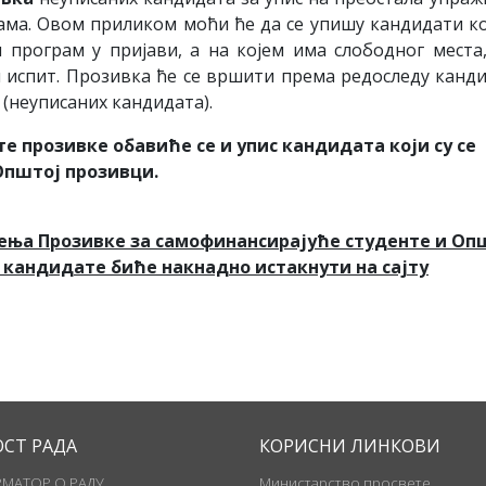
рама. Овом приликом моћи ће да се упишу кандидати ко
и програм у пријави, а на којем има слободног места
 испит. Прозивка ће се вршити према редоследу канд
 (неуписаних кандидата).
е прозивке обавиће се и упис кандидата који су се
Општој прозивци
.
ђења
П
розивке за самофинансирајуће студенте и Оп
е кандидате биће накнадно истакнути на сајту
ОСТ РАДА
КОРИСНИ ЛИНКОВИ
МАТОР О РАДУ
Министарство просвете