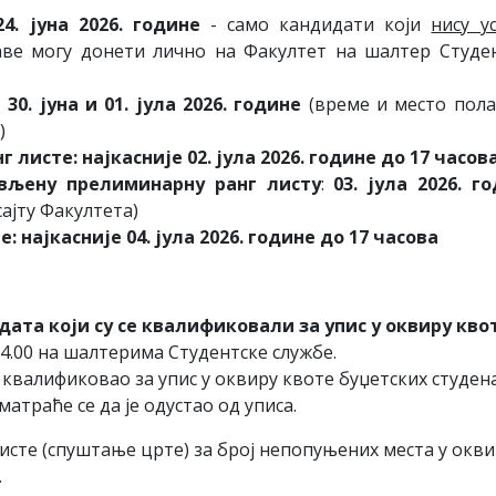
. јуна 2026. године
- само кандидати који
нису у
ве могу донети лично на Факултет на шалтер Студе
,
30
. јуна и
01
. ју
л
а
202
6
. године
(време и место пол
)
 листе: најкасније
02
. ју
л
а
2026. године до 17 часов
вљену прелиминарну ранг листу
:
03. јула
2026. г
ајту Факултета)
е:
најкасније
04. јула 2026. године до 17 часова
дата
који
су
се
квалификовали
за
упис
у
оквиру
кво
14.00 на шалтерима Студентске службе.
е квалификовао за упис у оквиру квоте буџетских студен
атраће се да је одустао од уписа.
сте (спуштање црте) за број непопуњених места у окви
.