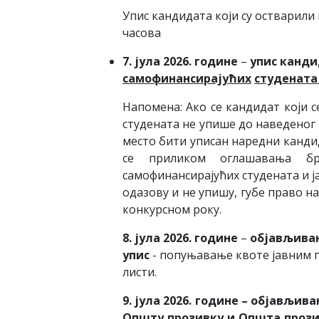
Упис кандидата који су остварили
часова
7
. јула 20
2
6
. године
–
упис
канди
самофинансирају
ћ
их
студенат
Напомена: Ако се кандидат који 
студената не упише до наведеног 
место бити уписан наредни кандид
се приликом оглашавања б
самофинансирајућих студената и ј
одазову и не упишу, губе право н
конкурсном року.
8. јула 20
2
6
. године
–
објављива
упис
- попуњавање квоте јавним 
листи.
9. јула
20
2
6
. године
– објављива
Општу прозивку и Општа проз