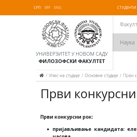
СРП
SRP
ENG
СТУДЕНТИ
Факул
Наука
УНИВЕРЗИТЕТ У НОВОМ САДУ
ФИЛОЗОФСКИ ФАКУЛТЕТ
Упис на студије
Основне студије
Први к
Први конкурсни
Први конкурсни рок:
пријављивање кандидата: еле
часова