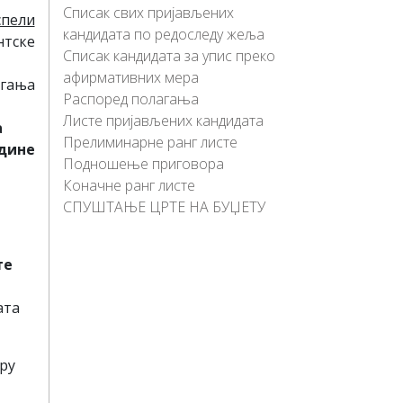
Списак свих пријављених
спели
кандидата по редоследу жеља
нтске
Списак кандидата за упис преко
афирмативних мера
агања
Распоред полагања
Листе пријављених кандидата
а
Прелиминарне ранг листе
одине
Подношење приговора
Коначне ранг листе
СПУШТАЊЕ ЦРТЕ НА БУЏЕТУ
те
ата
ру