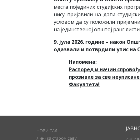
места појединих студијских прог
нису пријавили на дати студијск
условом да су положили пријемни
на јединственој општој ранг листи
9. јула
20
2
6
. године
– након Општ
одазвали и потврдили упис на 
Напомена:
Распоред и начин спрово
прозивке за све неуписан
Факултета!
ЈАВН
НОВИ САД
Линк ка старом сајту
ИНФОР