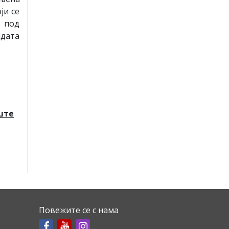
ји се
, под
идата
ште
Повежите се с нама