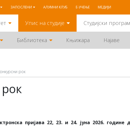
ЗАПОСЛЕНИ
АЛУМНИ КЛУБ
Е-УЧЕЊЕ
МЕДИЈИ
тет
Упис на студије
Студијски програ
Библиотека
Књижара
Најаве
онкурсни рок
 рок
ктронска пријава 22,
23
. и
24.
ју
н
а
2026. године д