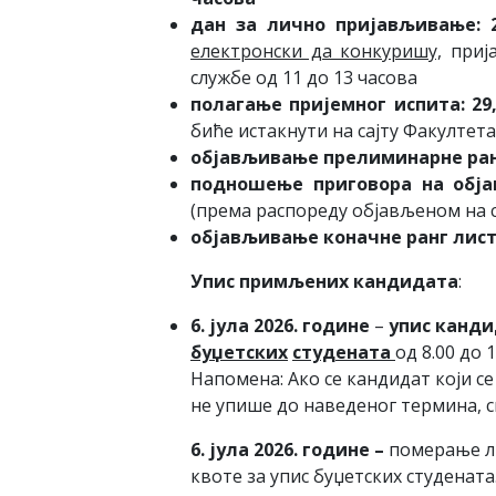
дан за лично пријављивање: 24
електронски
да конкуришу,
прија
службе од 11 до 13 часова
полагање пријемног испита:
29
биће истакнути на сајту Факултета
објављивање прелиминарне ранг
подношење приговора на обја
(према распореду објављеном на с
објављивање коначне ранг лист
Упис примљених кандидата
:
6
. јула 20
2
6
. године
–
упис
канди
буџетских
студената
од 8.00 до 
Напомена: Ако се кандидат који с
не упише до наведеног термина, см
6. јула 20
2
6
. године
–
померање ли
квоте за упис буџетских студената