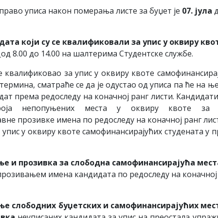
 право уписа након померања листе за буџет је
0
7
. јула
д
дата
који
су
се
квалификовали
за
упис
у
оквиру
кво
а
од 8.00 до 14.00 на шалтерима Студентске службе.
се квалификовао за упис у оквиру квоте самофинансира
термина, сматраће се да је одустао од уписа па ће на њ
ат према редоследу на коначној ранг листи. Кандидати
роја непопуњених места у оквиру квоте за 
авне прозивке имена по редоследу на коначној ранг лис
а упис у оквиру квоте самофинансирајућих студената у 
ње и
прозивка за слободна самофинансирајућа мест
прозивањем имена кандидата по редоследу на коначној
ње слободних буџетских и самофинансирајућих мес
ивка
неуписаних кандидата за упис на преостала упра