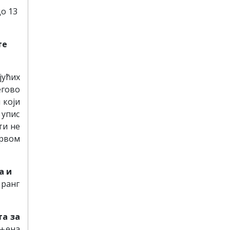
о 13
те
јућих
егово
 који
упис
ти не
првом
а
и
 ранг
та за
жњена