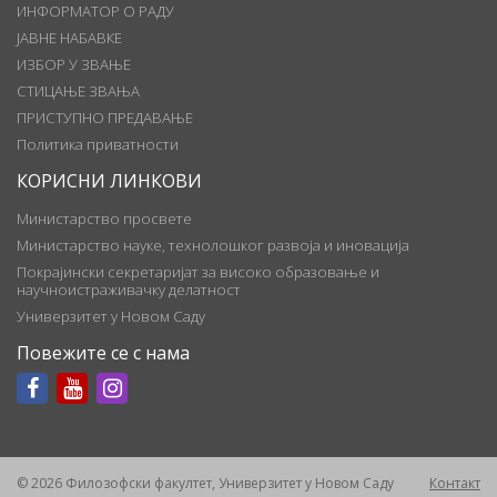
ИНФОРМАТОР О РАДУ
ЈАВНЕ НАБАВКЕ
ИЗБОР У ЗВАЊЕ
СТИЦАЊЕ ЗВАЊА
ПРИСТУПНО ПРЕДАВАЊЕ
Политика приватности
КОРИСНИ ЛИНКОВИ
Министарство просвете
Министарство науке, технолошког развоја и иновација
Покрајински секретаријат за високо образовање и
научноистраживачку делатност
Универзитет у Новом Саду
Повежите се с нама
© 2026 Филозофски факултет, Универзитет у Новом Саду
Контакт