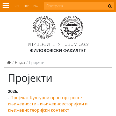
СРП
SRP
ENG
УНИВЕРЗИТЕТ У НОВОМ САДУ
ФИЛОЗОФСКИ ФАКУЛТЕТ
Наука
Пројекти
Пројекти
2026.
-
Пројекат Културни простор српске
књижевности - књижевноисторијски и
књижевнотеоријски контекст