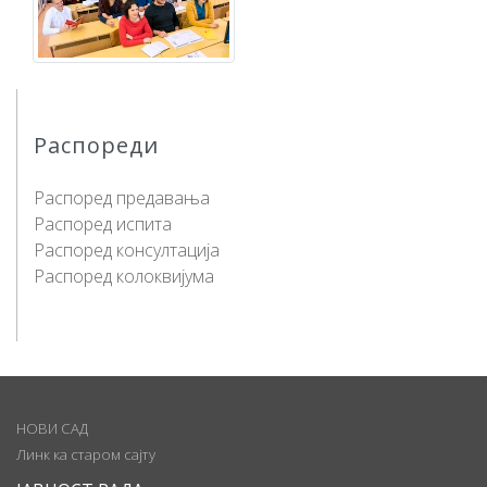
Распореди
Распоред предавања
Распоред испита
Распоред консултација
Распоред колоквијума
НОВИ САД
Линк ка старом сајту