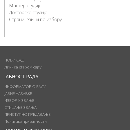
Мастер студије
Докторске студије
Страни језици по избору
НОВИ САД
Линк ка старом сајту
ЈАВНОСТ РАДА
ИНФОРМАТОР О РАДУ
ЈАВНЕ НАБАВКЕ
ИЗБОР У ЗВАЊЕ
СТИЦАЊЕ ЗВАЊА
ПРИСТУПНО ПРЕДАВАЊЕ
Политика приватности