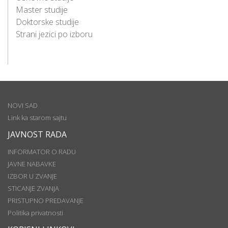
Master studije
Doktorske studije
Strani jezici po izboru
NOVI SAD
Link ka starom sajtu
JAVNOST RADA
INFORMATOR O RADU
JAVNE NABAVKE
IZBOR U ZVANJE
STICANJE ZVANJA
PRISTUPNO PREDAVANJE
Politika privatnosti