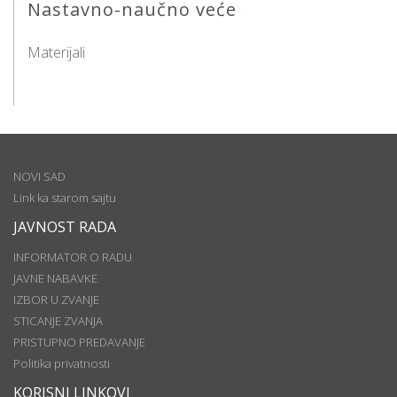
Nastavno-naučno veće
Materijali
NOVI SAD
Link ka starom sajtu
JAVNOST RADA
INFORMATOR O RADU
JAVNE NABAVKE
IZBOR U ZVANJE
STICANJE ZVANJA
PRISTUPNO PREDAVANJE
Politika privatnosti
KORISNI LINKOVI