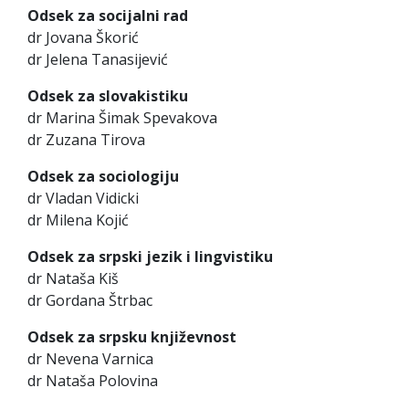
Odsek za socijalni rad
dr Jovana Škorić
dr Jelena Tanasijević
Odsek za slovakistiku
dr Marina Šimak Spevakova
dr Zuzana Tirova
Odsek za sociologiju
dr Vladan Vidicki
dr Milena Kojić
Odsek za srpski jezik i lingvistiku
dr Nataša Kiš
dr Gordana Štrbac
Odsek za srpsku književnost
dr Nevena Varnica
dr Nataša Polovina