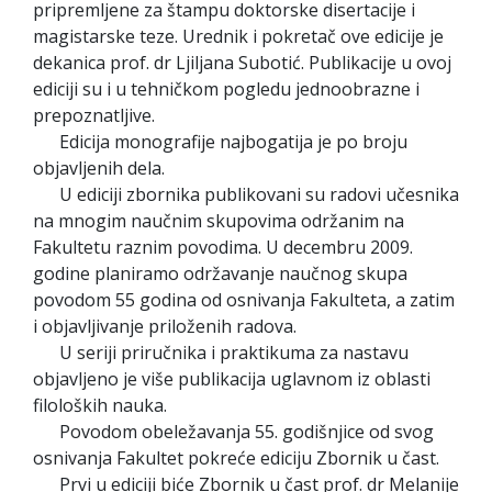
pripremljene za štampu doktorske disertacije i
magistarske teze. Urednik i pokretač ove edicije je
dekanica prof. dr Ljiljana Subotić. Publikacije u ovoj
ediciji su i u tehničkom pogledu jednoobrazne i
prepoznatljive.
Edicija monografije najbogatija je po broju
objavljenih dela.
U ediciji zbornika publikovani su radovi učesnika
na mnogim naučnim skupovima održanim na
Fakultetu raznim povodima. U decembru 2009.
godine planiramo održavanje naučnog skupa
povodom 55 godina od osnivanja Fakulteta, a zatim
i objavljivanje priloženih radova.
U seriji priručnika i praktikuma za nastavu
objavljeno je više publikacija uglavnom iz oblasti
filoloških nauka.
Povodom obeležavanja 55. godišnjice od svog
osnivanja Fakultet pokreće ediciju Zbornik u čast.
Prvi u ediciji biće Zbornik u čast prof. dr Melanije