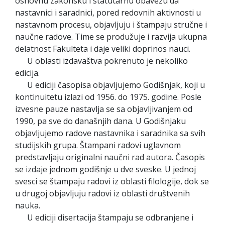
osnovnu zakonsku i statutarnu obavezu da
nastavnici i saradnici, pored redovnih aktivnosti u
nastavnom procesu, objavljuju i štampaju stručne i
naučne radove. Time se produžuje i razvija ukupna
delatnost Fakulteta i daje veliki doprinos nauci.
U oblasti izdavaštva pokrenuto je nekoliko
edicija.
U ediciji časopisa objavljujemo Godišnjak, koji u
kontinuitetu izlazi od 1956. do 1975. godine. Posle
izvesne pauze nastavlja se sa objavljivanjem od
1990, pa sve do današnjih dana. U Godišnjaku
objavljujemo radove nastavnika i saradnika sa svih
studijskih grupa. Štampani radovi uglavnom
predstavljaju originalni naučni rad autora. Časopis
se izdaje jednom godišnje u dve sveske. U jednoj
svesci se štampaju radovi iz oblasti filologije, dok se
u drugoj objavljuju radovi iz oblasti društvenih
nauka.
U ediciji disertacija štampaju se odbranjene i