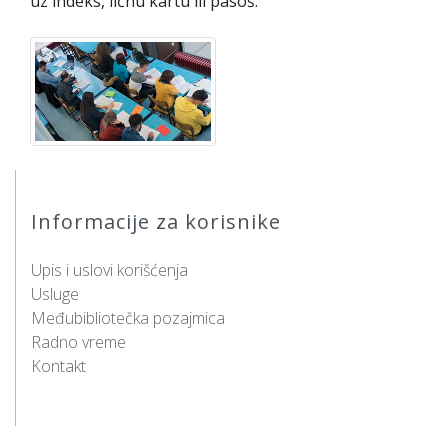
uz indeks, ličnu kartu ili pasoš.
Informacije za korisnike
Upis i uslovi korišćenja
Usluge
Međubibliotečka pozajmica
Radno vreme
Kontakt