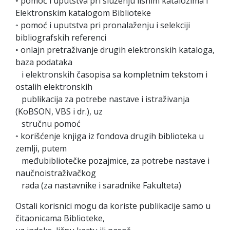
◦ pomoć i uputstva pri služenju lisnim katalozima i
Elektronskim katalogom Biblioteke
◦ pomoć i uputstva pri pronalaženju i selekciji
bibliografskih referenci
◦ onlajn pretraživanje drugih elektronskih kataloga,
baza podataka
i elektronskih časopisa sa kompletnim tekstom i
ostalih elektronskih
publikacija za potrebe nastave i istraživanja
(KoBSON, VBS i dr.), uz
stručnu pomoć
◦ korišćenje knjiga iz fondova drugih biblioteka u
zemlji, putem
međubibliotečke pozajmice, za potrebe nastave i
naučnoistraživačkog
rada (za nastavnike i saradnike Fakulteta)
Ostali korisnici mogu da koriste publikacije samo u
čitaonicama Biblioteke,