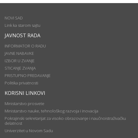
NOVI SAD
Link ka starom sajtu
JAVNOST RADA
INFORMATOR O RADU
JAVNE NABAVKE
IZBOR U ZVANJE
STICANJE ZVANJA
PRISTUPNO PREDAVANJE
Politika privatnosti
KORISNI LINKOVI
Ministarstvo prosvete
Ministarstvo nauke, tehnološkog razvoja i inovacija
Pokrajinski sekretarijat za visoko obrazovanje i naučnoistraživačku
delatnost
Univerzitet u Novom Sadu