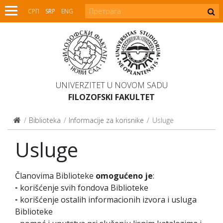
СРП
SRP
ENG
UNIVERZITET U NOVOM SADU
FILOZOFSKI FAKULTET
Biblioteka
Informacije za korisnike
Usluge
Usluge
Članovima Biblioteke
omogućeno je
:
◦ korišćenje svih fondova Biblioteke
◦ korišćenje ostalih informacionih izvora i usluga
Biblioteke