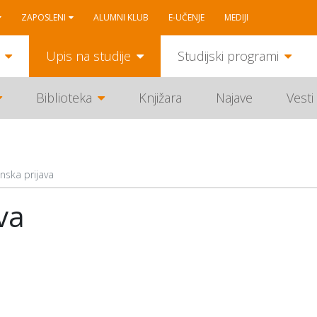
ZAPOSLENI
ALUMNI KLUB
E-UČENJE
MEDIJI
Upis na studije
Studijski programi
Biblioteka
Knjižara
Najave
Vesti
nska prijava
va