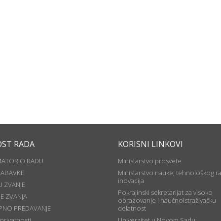
OST RADA
KORISNI LINKOVI
MATOR O RADU
Ministarstvo prosvete
NABAVKE
Ministarstvo nauke, tehnološkog ra
inovacija
U ZVANJE
Pokrajinski sekretarijat za visoko
JE ZVANJA
obrazovanje i naučnoistraživačku
PNO PREDAVANJE
delatnost
 privatnosti
Univerzitet u Novom Sadu