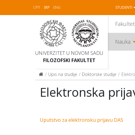
СРП
SRP
ENG
STUDENTI
Fakultet
Nauka
UNIVERZITET U NOVOM SADU
FILOZOFSKI FAKULTET
Upis na studije
Doktorske studije
Elektro
Elektronska prija
Uputstvo za elektronsku prijavu DAS