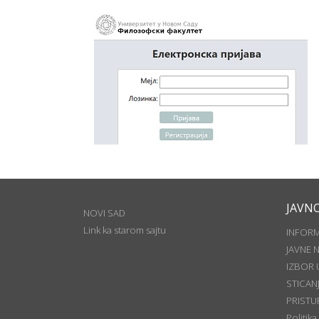
JAVN
NOVI SAD
Link ka starom sajtu
INFOR
JAVNE 
IZBOR 
STICAN
PRISTU
Politika