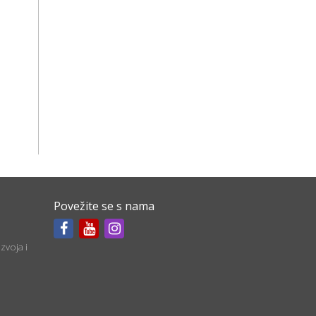
Povežite se s nama
zvoja i