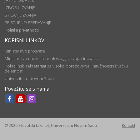
JAVNE NABAVKE
IZBOR U ZVANJE
STICANJE ZVANJA
PRISTUPNO PREDAVANJE
Politika privatnosti
KORISNI LINKOVI
Ministarstvo prosvete
Ministarstvo nauke, tehnološkog razvoja i inovacija
Pokrajinski sekretarijat za visoko obrazovanje i naučnoistraživačku
delatnost
Univerzitet u Novom Sadu
Povežite se s nama
© 2026 Filozofski fakultet, Univerzitet u Novom Sadu
Kontakt