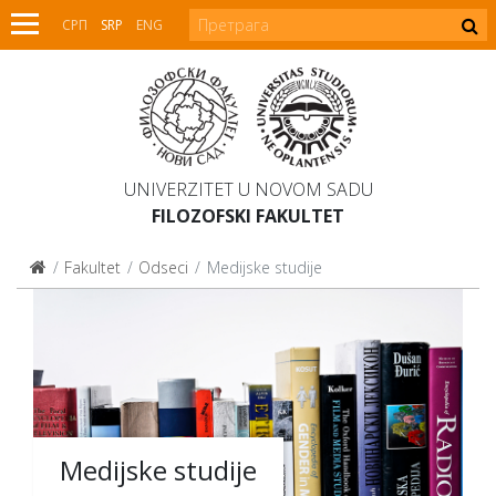
СРП
SRP
ENG
UNIVERZITET U NOVOM SADU
FILOZOFSKI FAKULTET
Fakultet
Odseci
Medijske studije
Medijske studije