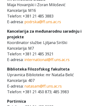
Maja Hovanjski i Zoran Milošević
Kancelarija: M16
Telefon: +381 21 485 3883
E-adresa:
podrska@ff.uns.ac.rs
Kancelarija za međunarodnu saradnju i
projekte
Koordinator službe: Ljiljana Siriški
Kancelarija: M7
Telefon: +381 21 485 3921
E-adresa:
international@ff.uns.ac.rs
Biblioteka Filozofskog fakulteta
Upravnica Biblioteke: mr Nataša Belić
Kancelarija: 407
E-adresa:
natasam@ff.uns.ac.rs
Telefon: +381 21 450 873; 485 3983
Portirnica