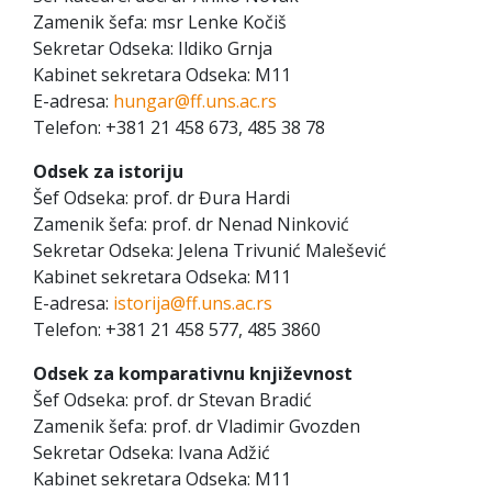
Zamenik šefa: msr Lenke Kočiš
Sekretar Odseka: Ildiko Grnja
Kabinet sekretara Odseka: M11
E-adresa:
hungar@ff.uns.ac.rs
Telefon: +381 21 458 673, 485 38 78
Odsek za istoriju
Šef Odseka: prof. dr Đura Hardi
Zamenik šefa: prof. dr Nenad Ninković
Sekretar Odseka: Jelena Trivunić Malešević
Kabinet sekretara Odseka: M11
E-adresa:
istorija@ff.uns.ac.rs
Telefon: +381 21 458 577, 485 3860
Odsek za komparativnu književnost
Šef Odseka: prof. dr Stevan Bradić
Zamenik šefa: prof. dr Vladimir Gvozden
Sekretar Odseka: Ivana Adžić
Kabinet sekretara Odseka: M11