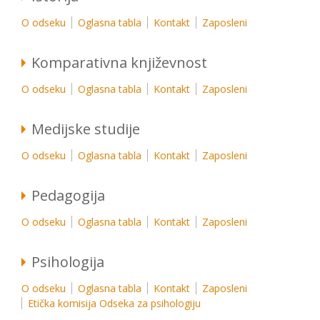
O odseku
Oglasna tabla
Kontakt
Zaposleni
Komparativna književnost
O odseku
Oglasna tabla
Kontakt
Zaposleni
Medijske studije
O odseku
Oglasna tabla
Kontakt
Zaposleni
Pedagogija
O odseku
Oglasna tabla
Kontakt
Zaposleni
Psihologija
O odseku
Oglasna tabla
Kontakt
Zaposleni
Etička komisija Odseka za psihologiju