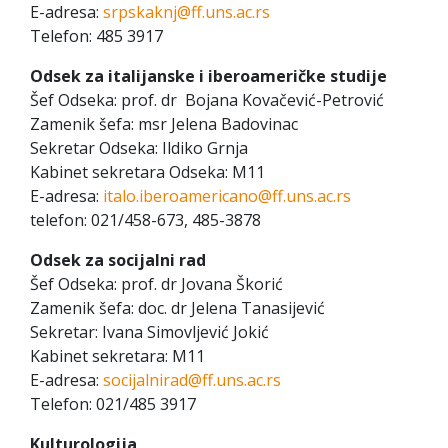
E-adresa:
srpskaknj@ff.uns.ac.rs
Telefon: 485 3917
Odsek za italijanske i iberoameričke studije
Šef Odseka: prof. dr Bojana Kovačević-Petrović
Zamenik šefa: msr Jelena Badovinac
Sekretar Odseka: Ildiko Grnja
Kabinet sekretara Odseka: M11
E-adresa:
italo.iberoamericano@ff.uns.ac.rs
telefon: 021/458-673, 485-3878
Odsek za socijalni rad
Šef Odseka: prof. dr Jovana Škorić
Zamenik šefa: doc. dr Jelena Tanasijević
Sekretar: Ivana Simovljević Jokić
Kabinet sekretara: M11
E-adresa:
socijalnirad@ff.uns.ac.rs
Telefon: 021/485 3917
Kulturologija