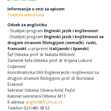
Informacije u vezi sa upisom
Telefoni referenata
Odsek za anglistiku
- Studijski program
Engleski jezik i književnost
- Studijski program
Engleski jezik i književnost sa
drugom stranom filologijom
(
nemački, ruski,
francuski
; u pripremi:
italijanski i španski
)
Šef Odseka: prof. dr Nataša Milićević
Zamenik šefa Odseka: prof. dr Arijana Luburić
Cvijanović
Koordinatorka OAS Engleski jezik i književnost sa
drugom stranom filologijom: prof. dr Borislava
Eraković
Sekretar Odseka: Olivera Antić Pejčić
Kabinet sekretara Odseka: M11
E-adresa:
anglisti@ff.uns.ac.rs
Telefon: 021/485 38 52