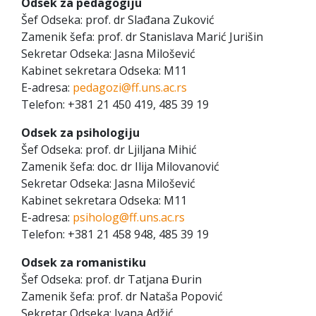
Odsek za pedagogiju
Šef Odseka: prof. dr Slađana Zuković
Zamenik šefa: prof. dr Stanislava Marić Jurišin
Sekretar Odseka: Jasna Milošević
Kabinet sekretara Odseka: M11
E-adresa:
pedagozi@ff.uns.ac.rs
Telefon: +381 21 450 419, 485 39 19
Odsek za psihologiju
Šef Odseka: prof. dr Ljiljana Mihić
Zamenik šefa: doc. dr Ilija Milovanović
Sekretar Odseka: Jasna Milošević
Kabinet sekretara Odseka: M11
E-adresa:
psiholog@ff.uns.ac.rs
Telefon: +381 21 458 948, 485 39 19
Odsek za romanistiku
Šef Odseka: prof. dr Tatjana Đurin
Zamenik šefa: prof. dr Nataša Popović
Sekretar Odseka: Ivana Adžić