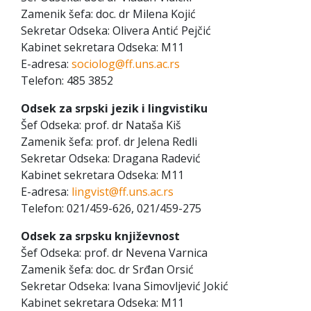
Zamenik šefa: doc. dr Milena Kojić
Sekretar Odseka: Olivera Antić Pejčić
Kabinet sekretara Odseka: M11
E-adresa:
sociolog@ff.uns.ac.rs
Telefon: 485 3852
Odsek za srpski jezik i lingvistiku
Šef Odseka: prof. dr Nataša Kiš
Zamenik šefa: prof. dr Jelena Redli
Sekretar Odseka: Dragana Radević
Kabinet sekretara Odseka: M11
E-adresa:
lingvist@ff.uns.ac.rs
Telefon: 021/459-626, 021/459-275
Odsek za srpsku književnost
Šef Odseka: prof. dr Nevena Varnica
Zamenik šefa: doc. dr Srđan Orsić
Sekretar Odseka: Ivana Simovljević Jokić
Kabinet sekretara Odseka: M11