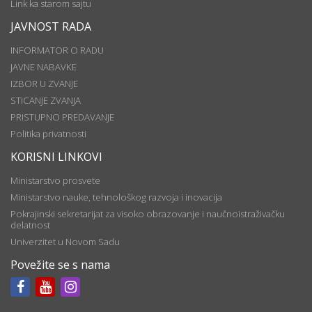
Link ka starom sajtu
JAVNOST RADA
INFORMATOR O RADU
JAVNE NABAVKE
IZBOR U ZVANJE
STICANJE ZVANJA
PRISTUPNO PREDAVANJE
Politika privatnosti
KORISNI LINKOVI
Ministarstvo prosvete
Ministarstvo nauke, tehnološkog razvoja i inovacija
Pokrajinski sekretarijat za visoko obrazovanje i naučnoistraživačku
delatnost
Univerzitet u Novom Sadu
Povežite se s nama