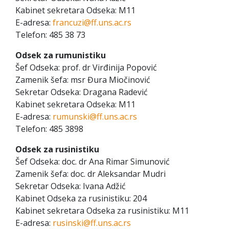
Kabinet sekretara Odseka: M11
E-adresa:
francuzi@ff.uns.ac.rs
Telefon: 485 38 73
Odsek za rumunistiku
Šef Odseka: prof. dr Virđinija Popović
Zamenik šefa: msr Đura Miočinović
Sekretar Odseka: Dragana Radević
Kabinet sekretara Odseka: M11
E-adresa:
rumunski@ff.uns.ac.rs
Telefon: 485 3898
Odsek za rusinistiku
Šef Odseka: doc. dr Ana Rimar Simunović
Zamenik šefa: doc. dr Aleksandar Mudri
Sekretar Odseka: Ivana Adžić
Kabinet Odseka za rusinistiku: 204
Kabinet sekretara Odseka za rusinistiku: M11
E-adresa:
rusinski@ff.uns.ac.rs