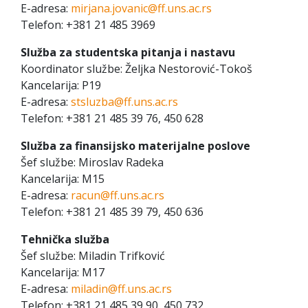
E-adresa:
mirjana.jovanic@ff.uns.ac.rs
Telefon: +381 21 485 3969
Služba za studentska pitanja i nastavu
Koordinator službe: Željka Nestorović-Tokoš
Kancelarija: P19
E-adresa:
stsluzba@ff.uns.ac.rs
Telefon: +381 21 485 39 76, 450 628
Služba za finansijsko materijalne poslove
Šef službe: Miroslav Radeka
Kancelarija: M15
E-adresa:
racun@ff.uns.ac.rs
Telefon: +381 21 485 39 79, 450 636
Tehnička služba
Šef službe: Miladin Trifković
Kancelarija: M17
E-adresa:
miladin@ff.uns.ac.rs
Telefon: +381 21 485 39 90, 450 732