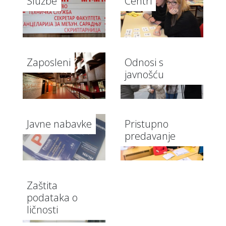
Službe
Centri
Zaposleni
Odnosi s
javnošću
Javne nabavke
Pristupno
predavanje
Zaštita
podataka o
ličnosti