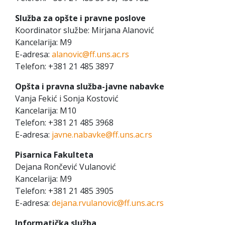
Služba za opšte i pravne poslove
Koordinator službe: Mirjana Alanović
Kancelarija: M9
E-adresa:
alanovic@ff.uns.ac.rs
Telefon: +381 21 485 3897
Opšta i pravna služba-javne nabavke
Vanja Fekić i Sonja Kostović
Kancelarija: M10
Telefon: +381 21 485 3968
E-adresa:
javne.nabavke@ff.uns.ac.rs
Pisarnica Fakulteta
Dejana Rončević Vulanović
Kancelarija: M9
Telefon: +381 21 485 3905
E-adresa:
dejana.rvulanovic@ff.uns.ac.rs
Informatička služba