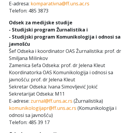
E-adresa:
komparativna@ff.uns.ac.rs
Telefon: 485 3873
Odsek za medijske studije
- Studijski program Žurnalistika i
- Studijski program Komunikologija i odnosi sa
javnošću
Šef Odseka i koordinator OAS Žurnalistika: prof. dr
Smiljana Milinkov
Zamenica šefa Odseka: prof. dr Jelena Kleut
Koordinatorka OAS Komunikologija i odnosi sa
javnošću: prof. dr Jelena Kleut
Sekretar Odseka: Ivana Simovljević Jokić
Sekretarijat Odseka: M11
E-adrese:
zurnal@ff.uns.ac.rs
(Žurnalistika)
komunikologijapr@ff.uns.ac.rs
(Komunikologija i
odnosi sa javnošću)
Telefon: 485 39 17