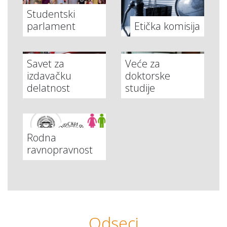
Studentski
parlament
Etička komisija
Savet za
Veće za
izdavačku
doktorske
delatnost
studije
Rodna
ravnopravnost
Odseci