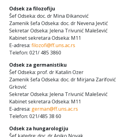
Odsek za filozofiju
Šef Odseka: doc. dr Mina Đikanović
Zamenik šefa Odseka: doc. dr Nevena Jevtić
Sekretar Odseka: Jelena Trivunić Malešević
Kabinet sekretara Odseka: M11
E-adresa:
filozofi@ff.uns.ac.rs
Telefon: 021/ 485 3860
Odsek za germanistiku
Šef Odseka: prof. dr Katalin Ozer
Zamenik šefa Odseka: doc. dr Mirjana Zarifović
Grković
Sekretar Odseka: Jelena Trivunić Malešević
Kabinet sekretara Odseka: M11
E-adresa:
german@ff.uns.ac.rs
Telefon: 021/485 38 60
Odsek za hungarologiju
Šef katedre: doc. dr Aniko Novak