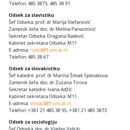
Telefon: 485 3873, 485 38 91
Odsek za slavistiku
Šef Odseka: prof. dr Marija Stefanović
Zamenik šefa: doc. dr Melina Panaotović
Sekretar Odseka: Dragana Radević
Kabinet sekretara Odseka: M11
E-adresa:
ruski@ff.uns.ac.rs
Telefon: 485 38 67
Odsek za slovakistiku
Šef katedre: prof. dr Marina Šimak Spevakova
Zamenik šefa: doc. dr Zuzana Tirova
Sekretar katedre: Ivana Adžić
Kabinet sekretara Odseka: M11
E-adresa:
slovaci@ff.uns.ac.rs
Telefon: +381 21 485 38 95, +381 21 485 3873
Odsek za sociologiju
Šef Odseka: doc. dr Vladan Vidicki