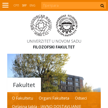
СРП
SRP
ENG
UNIVERZITET U NOVOM SADU
FILOZOFSKI FAKULTET
Fakultet
O Fakultetu
Organi Fakulteta
Odseci
Oglasna tabla - JAVNO DOSTAVLJANJE