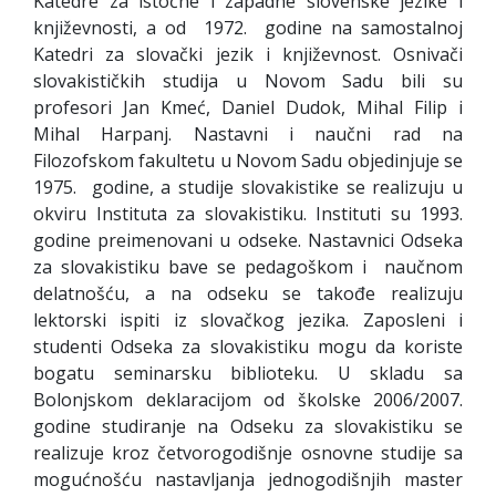
Katedre za istočne i zapadne slovenske jezike i
književnosti, a od 1972. godine na samostalnoj
Katedri za slovački jezik i književnost. Osnivači
slovakističkih studija u Novom Sadu bili su
profesori Jan Kmeć, Daniel Dudok, Mihal Filip i
Mihal Harpanj. Nastavni i naučni rad na
Filozofskom fakultetu u Novom Sadu objedinjuje se
1975. godine, a studije slovakistike se realizuju u
okviru Instituta za slovakistiku. Instituti su 1993.
godine preimenovani u odseke. Nastavnici Odseka
za slovakistiku bave se pedagoškom i naučnom
delatnošću, a na odseku se takođe realizuju
lektorski ispiti iz slovačkog jezika. Zaposleni i
studenti Odseka za slovakistiku mogu da koriste
bogatu seminarsku biblioteku. U skladu sa
Bolonjskom deklaracijom od školske 2006/2007.
godine studiranje na Odseku za slovakistiku se
realizuje kroz četvorogodišnje osnovne studije sa
mogućnošću nastavljanja jednogodišnjih master