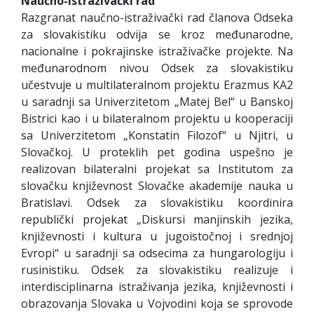
Naučno-istraživački rad
Razgranat naučno-istraživački rad članova Odseka
za slovakistiku odvija se kroz međunarodne,
nacionalne i pokrajinske istraživačke projekte. Na
međunarodnom nivou Odsek za slovakistiku
učestvuje u multilateralnom projektu Erazmus KA2
u saradnji sa Univerzitetom „Matej Bel“ u Banskoj
Bistrici kao i u bilateralnom projektu u kooperaciji
sa Univerzitetom „Konstatin Filozof“ u Njitri, u
Slovačkoj. U proteklih pet godina uspešno je
realizovan bilateralni projekat sa Institutom za
slovačku književnost Slovačke akademije nauka u
Bratislavi. Odsek za slovakistiku koordinira
republički projekat „Diskursi manjinskih jezika,
književnosti i kultura u jugoistočnoj i srednjoj
Evropi“ u saradnji sa odsecima za hungarologiju i
rusinistiku. Odsek za slovakistiku realizuje i
interdisciplinarna istraživanja jezika, književnosti i
obrazovanja Slovaka u Vojvodini koja se sprovode