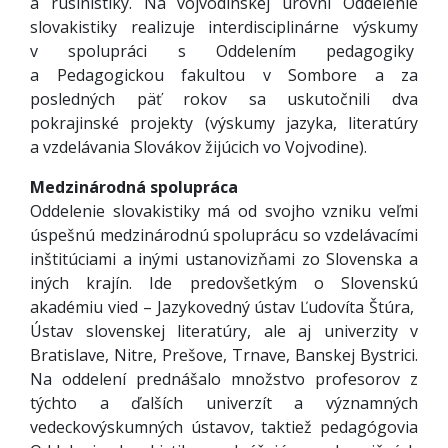
a rusinistiky. Na vojvodinskej úrovni Oddelenie
slovakistiky realizuje interdisciplinárne výskumy
v spolupráci s Oddelením pedagogiky
a Pedagogickou fakultou v Sombore a za
posledných päť rokov sa uskutočnili dva
pokrajinské projekty (výskumy jazyka, literatúry
a vzdelávania Slovákov žijúcich vo Vojvodine).
Medzinárodná spolupráca
Oddelenie slovakistiky má od svojho vzniku veľmi
úspešnú medzinárodnú spoluprácu so vzdelávacími
inštitúciami a inými ustanovizňami zo Slovenska a
iných krajín. Ide predovšetkým o Slovenskú
akadémiu vied – Jazykovedný ústav Ľudovíta Štúra,
Ústav slovenskej literatúry, ale aj univerzity v
Bratislave, Nitre, Prešove, Trnave, Banskej Bystrici.
Na oddelení prednášalo množstvo profesorov z
týchto a ďalších univerzít a významných
vedeckovýskumných ústavov, taktiež pedagógovia