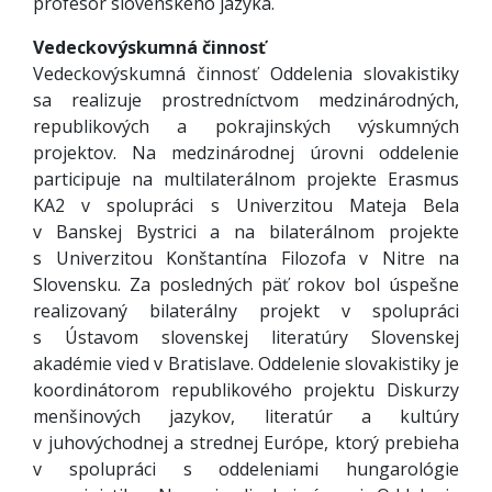
profesor slovenského jazyka.
Vedeckovýskumná činnosť
Vedeckovýskumná činnosť Oddelenia slovakistiky
sa realizuje prostredníctvom medzinárodných,
republikových a pokrajinských výskumných
projektov. Na medzinárodnej úrovni oddelenie
participuje na multilaterálnom projekte Erasmus
KA2 v spolupráci s Univerzitou Mateja Bela
v Banskej Bystrici a na bilaterálnom projekte
s Univerzitou Konštantína Filozofa v Nitre na
Slovensku. Za posledných päť rokov bol úspešne
realizovaný bilaterálny projekt v spolupráci
s Ústavom slovenskej literatúry Slovenskej
akadémie vied v Bratislave. Oddelenie slovakistiky je
koordinátorom republikového projektu Diskurzy
menšinových jazykov, literatúr a kultúry
v juhovýchodnej a strednej Európe, ktorý prebieha
v spolupráci s oddeleniami hungarológie