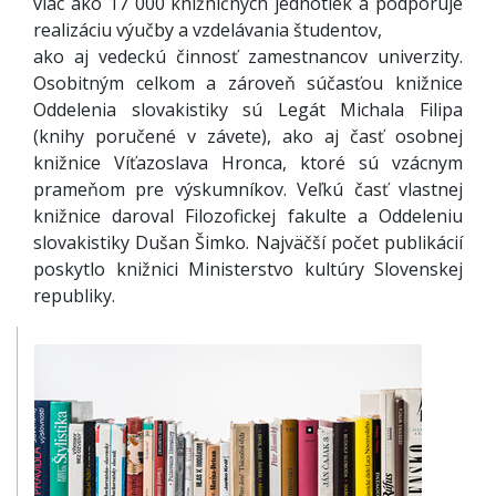
viac ako 17 000 knižničných jednotiek a podporuje
realizáciu výučby a vzdelávania študentov,
ako aj vedeckú činnosť zamestnancov univerzity.
Osobitným celkom a zároveň súčasťou knižnice
Oddelenia slovakistiky sú Legát Michala Filipa
(knihy poručené v závete), ako aj časť osobnej
knižnice Víťazoslava Hronca, ktoré sú vzácnym
prameňom pre výskumníkov. Veľkú časť vlastnej
knižnice daroval Filozofickej fakulte a Oddeleniu
slovakistiky Dušan Šimko. Najväčší počet publikácií
poskytlo knižnici Ministerstvo kultúry Slovenskej
republiky.