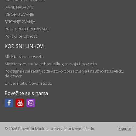
JAVNE NABAVKE
IZBOR U ZVANJE
STICANJE ZVANJA
PRISTUPNO PREDAVANJE
Politika privatnosti
KORISNI LINKOVI
Ministarstvo prosvete
Ministarstvo nauke, tehnološkog razvoja i inovacija
Pokrajinski sekretarijat za visoko obrazovanje i naučnoistraživačku
delatnost
Univerzitet u Novom Sadu
Povežite se s nama
© 2026 Filozofski fakultet, Univerzitet u Novom Sadu
Kontakt