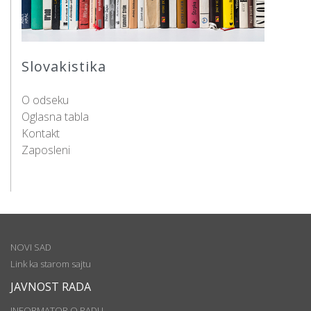
Slovakistika
O odseku
Oglasna tabla
Kontakt
Zaposleni
NOVI SAD
Link ka starom sajtu
JAVNOST RADA
INFORMATOR O RADU