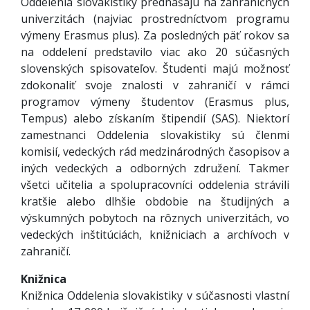
Oddelenia slovakistiky prednášajú na zahraničných
univerzitách (najviac prostredníctvom programu
výmeny Erasmus plus). Za posledných päť rokov sa
na oddelení predstavilo viac ako 20 súčasných
slovenských spisovateľov. Študenti majú možnosť
zdokonaliť svoje znalosti v zahraničí v rámci
programov výmeny študentov (Erasmus plus,
Tempus) alebo získaním štipendií (SAS). Niektorí
zamestnanci Oddelenia slovakistiky sú členmi
komisií, vedeckých rád medzinárodných časopisov a
iných vedeckých a odborných združení. Takmer
všetci učitelia a spolupracovníci oddelenia strávili
kratšie alebo dlhšie obdobie na študijných a
výskumných pobytoch na rôznych univerzitách, vo
vedeckých inštitúciách, knižniciach a archívoch v
zahraničí.
Knižnica
Knižnica Oddelenia slovakistiky v súčasnosti vlastní