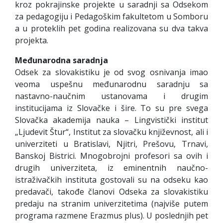
kroz pokrajinske projekte u saradnji sa Odsekom
za pedagogiju i Pedagoškim fakultetom u Somboru
a u proteklih pet godina realizovana su dva takva
projekta.
Međunarodna saradnja
Odsek za slovakistiku je od svog osnivanja imao
veoma uspešnu međunarodnu saradnju sa
nastavno-naučnim ustanovama i drugim
institucijama iz Slovačke i šire. To su pre svega
Slovačka akademija nauka – Lingvistički institut
„Ljudevit Štur“, Institut za slovačku književnost, ali i
univerziteti u Bratislavi, Njitri, Prešovu, Trnavi,
Banskoj Bistrici. Mnogobrojni profesori sa ovih i
drugih univerziteta, iz eminentnih naučno-
istraživačkih instituta gostovali su na odseku kao
predavači, takođe članovi Odseka za slovakistiku
predaju na stranim univerzitetima (najviše putem
programa razmene Erazmus plus). U poslednjih pet