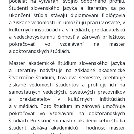
podieľať na vytváraní svojho odborného profilu.
Študenti slovenského jazyka a literatúry sa po
ukončení štúdia stávajú diplomovaní filológovia
a získané vedomosti im umožňujú prácu v osvete, v
kultúrnych inštitúciách a v médiách, prekladateľskú
a vedeckovýskumnú činnosť a zároveň príležitosť
pokračovať vo vzdelávaní na master
a doktorandských štúdiách.
Master akademické štúdium slovenského jazyka
a literatúry nadväzuje na základné akademické
štvorročné štúdium, trvá dva semestre, prehlbuje
získané vedomosti študentov a profiluje ich na
samostatných vedeckých, osvetových pracovníkov
a prekladateľov v kultúrnych inštitúciách
a v médiách. Toto štúdium im zároveň umožňuje
pokračovať vo vzdelávaní na doktorandských
štúdiách. Po skončení master akademického štúdia
študent získáva akademickú hodnosť master