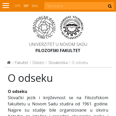
СРП
SRP
ENG
UNIVERZITET U NOVOM SADU
FILOZOFSKI FAKULTET
Fakultet
Odseci
Slovakistika
O odseku
O odseku
O odseku
Slovački jezik i književnost se na Filozofskom
fakultetu u Novom Sadu studira od 1961. godine.
Najpre su studije bile organizovane u okviru