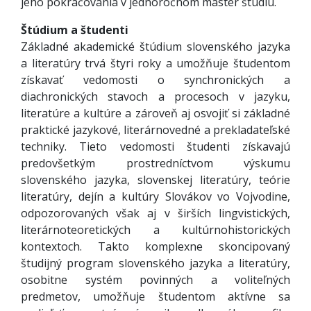
jeho pokračovania v jednoročnom master štúdiu.
Štúdium a študenti
Základné akademické štúdium slovenského jazyka
a literatúry trvá štyri roky a umožňuje študentom
získavať vedomosti o synchronických a
diachronických stavoch a procesoch v jazyku,
literatúre a kultúre a zároveň aj osvojiť si základné
praktické jazykové, literárnovedné a prekladateľské
techniky. Tieto vedomosti študenti získavajú
predovšetkým prostredníctvom výskumu
slovenského jazyka, slovenskej literatúry, teórie
literatúry, dejín a kultúry Slovákov vo Vojvodine,
odpozorovaných však aj v širších lingvistických,
literárnoteoretických a kultúrnohistorických
kontextoch. Takto komplexne skoncipovaný
študijný program slovenského jazyka a literatúry,
osobitne systém povinných a voliteľných
predmetov, umožňuje študentom aktívne sa