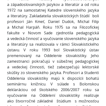
a západoslovanských jazykov a literatúr a od roku
1972 na samostatnej Katedre slovenského jazyka
a literatúry. Zakladatelia slovakistických štúdií boli
profesori Ján Kmeť, Daniel Dudok, Michal Filip
a Michal Harpáň. Roku 1975 sa na Filozofickej
fakulte v Novom Sade zjednotila pedagogická
a vedecká činnosť a vyučovanie slovenského jazyka
a literatúry sa realizovala v rámci Slovakistického
ústavu. V roku 1993 bol Slovakistický ústav
premenovaný na Oddelenie slovakistiky. Jeho
zamestnanci pokračujú v súbežnej pedagogickej
a vedeckej činnosti, tiež zabezpečujú lektorské
skúšky zo slovenského jazyka. Profesori a študenti
Oddelenia slovakistiky majú k dispozícii bohatú
seminárnu knižnicu. V súlade s Bolonskou
deklaráciou od školského 2006/2007 roku sa
vyučovanie na Oddelení slovakistiky realizuje
ako štvorročné základné štúdium s možnosťou