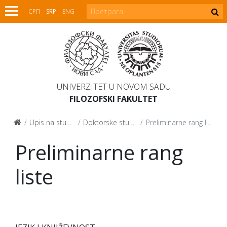
СРП
SRP
ENG
UNIVERZITET U NOVOM SADU
FILOZOFSKI FAKULTET
Upis na studije
Doktorske studije
Preliminarne rang liste
Preliminarne rang
liste