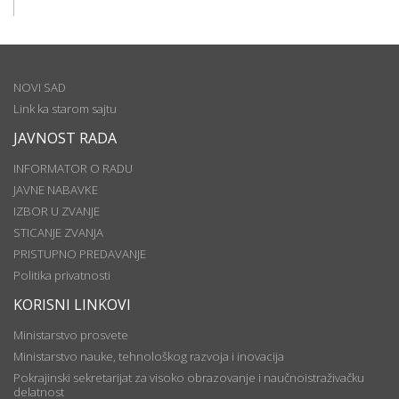
NOVI SAD
Link ka starom sajtu
JAVNOST RADA
INFORMATOR O RADU
JAVNE NABAVKE
IZBOR U ZVANJE
STICANJE ZVANJA
PRISTUPNO PREDAVANJE
Politika privatnosti
KORISNI LINKOVI
Ministarstvo prosvete
Ministarstvo nauke, tehnološkog razvoja i inovacija
Pokrajinski sekretarijat za visoko obrazovanje i naučnoistraživačku
delatnost