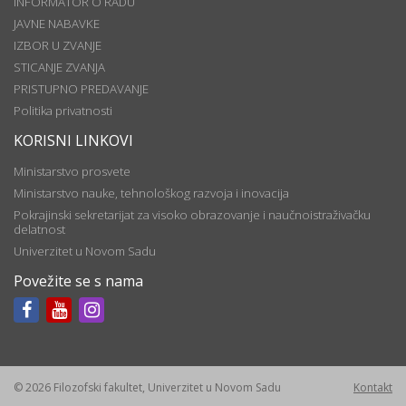
INFORMATOR O RADU
JAVNE NABAVKE
IZBOR U ZVANJE
STICANJE ZVANJA
PRISTUPNO PREDAVANJE
Politika privatnosti
KORISNI LINKOVI
Ministarstvo prosvete
Ministarstvo nauke, tehnološkog razvoja i inovacija
Pokrajinski sekretarijat za visoko obrazovanje i naučnoistraživačku
delatnost
Univerzitet u Novom Sadu
Povežite se s nama
© 2026 Filozofski fakultet, Univerzitet u Novom Sadu
Kontakt