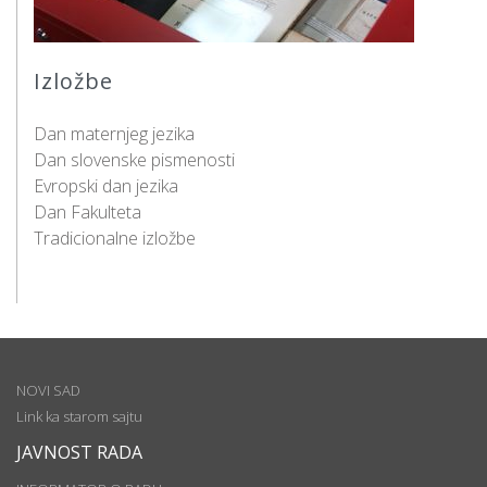
Izložbe
Dan maternjeg jezika
Dan slovenske pismenosti
Evropski dan jezika
Dan Fakulteta
Tradicionalne izložbe
NOVI SAD
Link ka starom sajtu
JAVNOST RADA