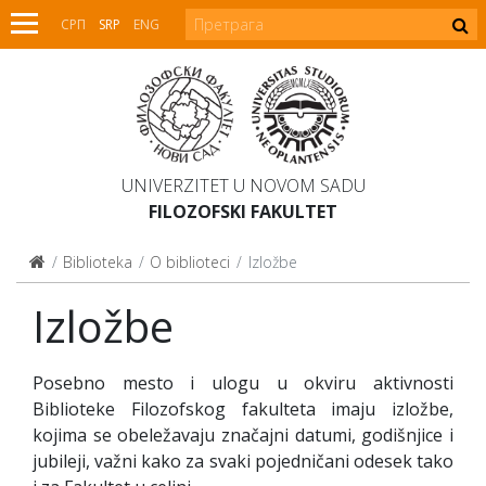
СРП
SRP
ENG
UNIVERZITET U NOVOM SADU
FILOZOFSKI FAKULTET
Biblioteka
O biblioteci
Izložbe
Izložbe
Posebno mesto i ulogu u okviru aktivnosti
Biblioteke Filozofskog fakulteta imaju izložbe,
kojima se obeležavaju značajni datumi, godišnjice i
jubileji, važni kako za svaki pojedničani odesek tako