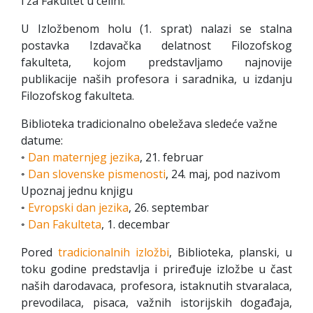
i za Fakultet u celini.
U Izložbenom holu (1. sprat) nalazi se stalna
postavka Izdavačka delatnost Filozofskog
fakulteta, kojom predstavljamo najnovije
publikacije naših profesora i saradnika, u izdanju
Filozofskog fakulteta.
Biblioteka tradicionalno obeležava sledeće važne
datume:
◦
Dan maternjeg jezika
, 21. februar
◦
Dan slovenske pismenosti
, 24. maj, pod nazivom
Upoznaj jednu knjigu
◦
Evropski dan jezika
, 26. septembar
◦
Dan Fakulteta
, 1. decembar
Pored
tradicionalnih izložbi
, Biblioteka, planski, u
toku godine predstavlja i priređuje izložbe u čast
naših darodavaca, profesora, istaknutih stvaralaca,
prevodilaca, pisaca, važnih istorijskih događaja,