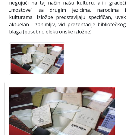
negujući na taj način našu kulturu, ali i gradeći
„mostove” sa drugim jezicima, narodima i
kulturama. Izložbe predstavljaju specifičan, uvek
aktuelan i zanimljiv, vid prezentacije bibliotečkog
blaga (posebno elektronske izložbe).