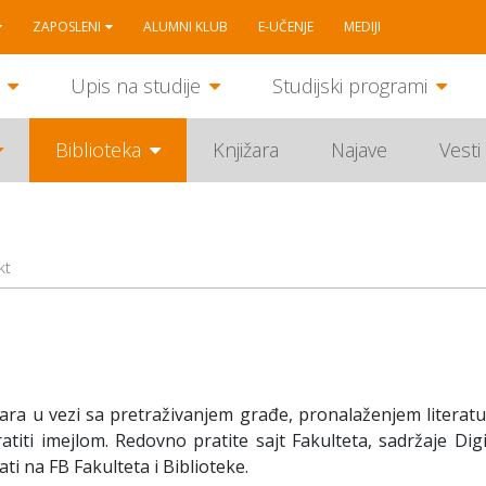
ZAPOSLENI
ALUMNI KLUB
E-UČENJE
MEDIJI
Upis na studije
Studijski programi
Biblioteka
Knjižara
Najave
Vesti
kt
ra u vezi sa pretraživanjem građe, pronalaženjem literatur
iti imejlom. Redovno pratite sajt Fakulteta, sadržaje Digi
ti na FB Fakulteta i Biblioteke.