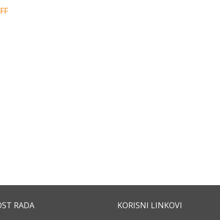
 FF
OST RADA
KORISNI LINKOVI