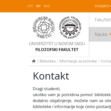
СРП
SRP
ENG
STUDENTI
Fakultet
Nauka
UNIVERZITET U NOVOM SADU
FILOZOFSKI FAKULTET
Biblioteka
Informacije za korisnike
Konta
Kontakt
Dragi studenti,
ukoliko vam je potrebna pomoć biblioteka
dodatno objašnjenje, možete nam se obrat
biblioteke i informacije koje ćemo postavlja