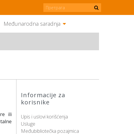
Međunarodna saradnja
Informacije za
korisnike
e ili
Upis i uslovi korišćenja
talne
Usluge
Međubibliotečka pozajmica