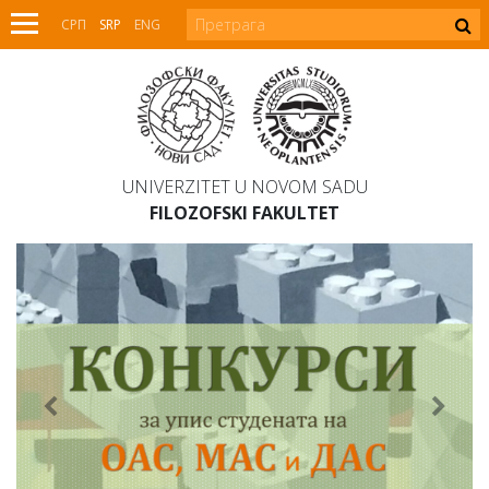
СРП
SRP
ENG
UNIVERZITET U NOVOM SADU
FILOZOFSKI FAKULTET
&lsaquo;
&rsaq