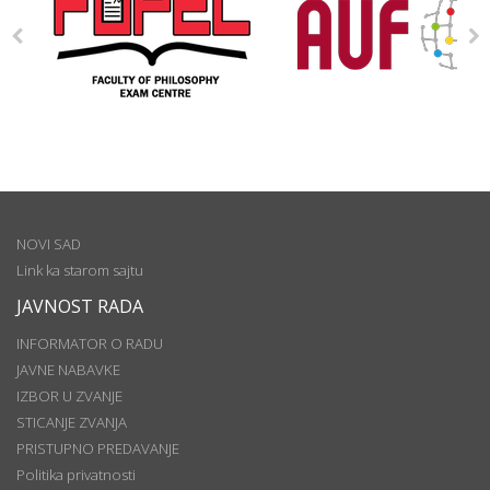
NOVI SAD
Link ka starom sajtu
JAVNOST RADA
INFORMATOR O RADU
JAVNE NABAVKE
IZBOR U ZVANJE
STICANJE ZVANJA
PRISTUPNO PREDAVANJE
Politika privatnosti