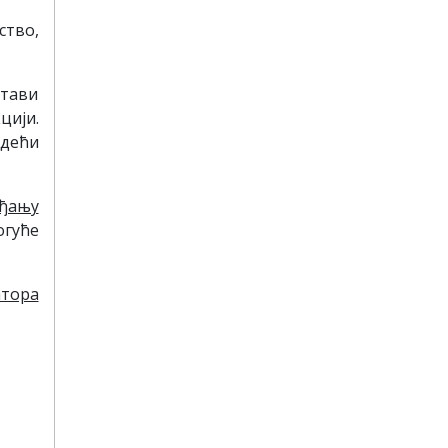
ство,
стави
цији.
едећи
ађању
огуће
атора