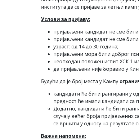
института да се пријаве за летњи камп 
Услови за пријаву:
пријављени кандидат не сме бити
пријављени кандидат не сме бити 
узраст: од 14 до 30 година;
пријављени мора бити доброг пси
неопходан положен испит ХСК 1 и
да пријављени није боравио у Кин
Будући да је број места у Кампу
ограни
кандидати ће бити рангирани у од
предност ће имати кандидати са п
Додатно, кандидати ће бити ранги
случају већег броја пријављених с
се вршити у односу на резултате о
Важна напомена: