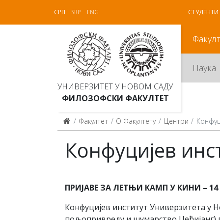
СРП
SRP
ENG
СТУДЕНТИ
Факул
Наука
УНИВЕРЗИТЕТ У НОВОМ САДУ
ФИЛОЗОФСКИ ФАКУЛТЕТ
Факултет
О Факултету
Центри
Конфуц
Конфуцијев инс
ПРИЈАВЕ ЗА ЛЕТЊИ КАМП У КИНИ – 14 – 
Конфуцијев институт Универзитета у Н
пољопривреду и шумарство Џеђијанг) 