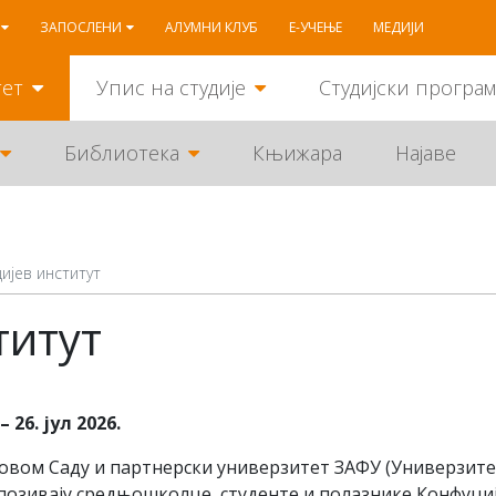
ЗАПОСЛЕНИ
АЛУМНИ КЛУБ
Е-УЧЕЊЕ
МЕДИЈИ
тет
Упис на студије
Студијски програ
Библиотека
Књижара
Најаве
ијев институт
титут
26. јул 2026.
овом Саду и партнерски универзитет ЗАФУ (Универзите
позивају средњошколце, студенте и полазнике Конфуци