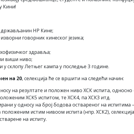
у Кини!
 држављанин НР Кине;
изворни говорник кинеског језика;
хофизичког здравља;
ли виши ниво;
и у склопу Летњег кампа у последње 3 године.
чен на 20
, селекција ће се вршити на следећи начин:
носу на резултате и положен ниво ХСК испита, односно 
оложеним ХСК5 испитом, те ХСК4, па ХСК3 итд.
рани у односу на број бодова оствареног на испитима –
а положеним истим нивоом испита (нпр. ХСК2), селекција
стварене на испиту.