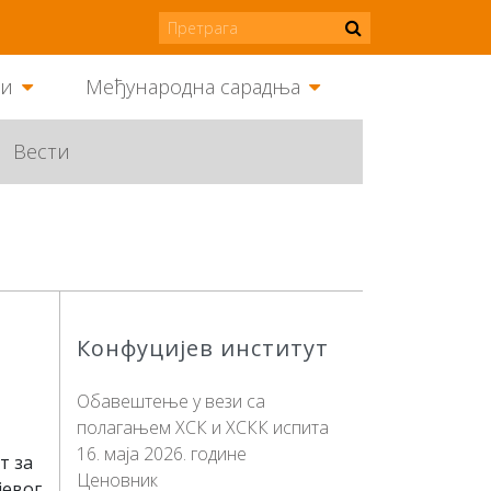
ми
Међународна сарадња
Вести
Конфуцијев институт
Обавештење у вези са
полагањем ХСК и ХСКК испита
16. маја 2026. године
т за
Ценовник
јевог