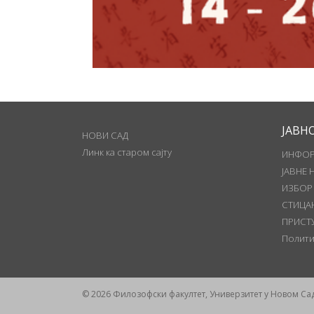
ЈАВН
НОВИ САД
Линк ка старом сајту
ИНФОР
ЈАВНЕ 
ИЗБОР
СТИЦА
ПРИСТ
Полити
© 2026 Филозофски факултет, Универзитет у Новом Са