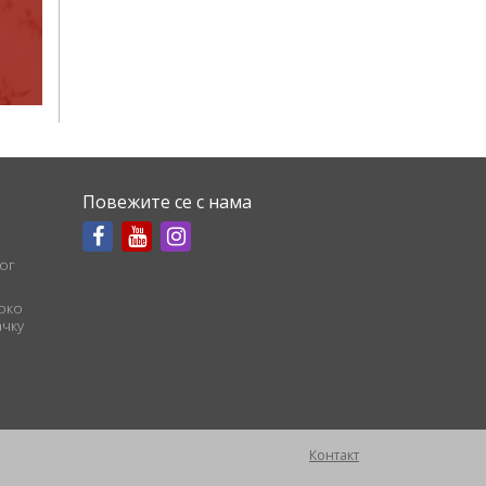
Повежите се с нама
ог
соко
чку
Контакт