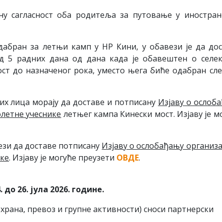
у сагласност оба родитеља за путовање у иностран
одабран за летњи камп у НР Кини, у обавези је да до
д 5 радних дана од дана када је обавештен о селек
ост до назначеног рока, уместо њега биће одабран сл
их лица морају да доставе и потписану
Изјаву о ослоб
олетне учеснике
летњег кампа Кинески мост. Изјаву је м
ези да доставе потписану
Изјаву о ослобађању организ
ике
. Изјаву је могуће преузети
ОВДЕ
.
до 26. јула 2026. године.
храна, превоз и групне активности) сноси партнерски