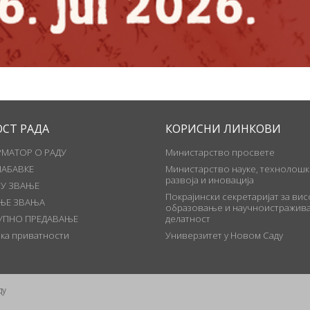
ОСТ РАДА
КОРИСНИ ЛИНКОВИ
МАТОР О РАДУ
Министарство просвете
НАБАВКЕ
Министарство науке, технолошк
развоја и иновација
 У ЗВАЊЕ
Покрајински секретаријат за ви
ЊЕ ЗВАЊА
образовање и научноистражива
УПНО ПРЕДАВАЊЕ
делатност
ка приватности
Универзитет у Новом Саду
ду