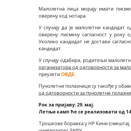
Малолетна лица морају имати писмен
оверену код нотара.
У случају да је малолетни кандидат 
оверену писмену сагласност у року о
Уколико кандидат не достави сагласн
кандидат.
У случају одабира, родитељи малолетн
организатора од одговорности за мал
преузети
ОВДЕ
.
Пунолетни полазници су такође у обав
од одговорности за пунолетне полазн
Рок за пријаву: 29. мај.
Летњи камп ће се реализовати од 14. 
Трошкове боравка у НР Кини (смештај, 
универзитет ЗАФУ.