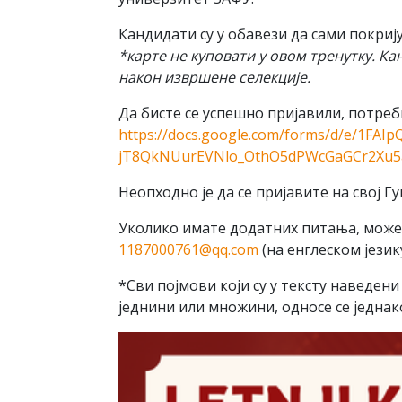
Кандидати су у обавези да сами покри
*карте не куповати у овом тренутку. К
након извршене селекције.
Да бисте се успешно пријавили, потреб
https://docs.google.com/forms/d/e/1FAIp
jT8QkNUurEVNlo_OthO5dPWcGaGCr2Xu5a
Неопходно је да се пријавите на свој Г
Уколико имате додатних питања, может
1187000761@qq.com
(на енглеском језику
*Сви појмови који су у тексту наведени
једнини или множини, односе се једнак