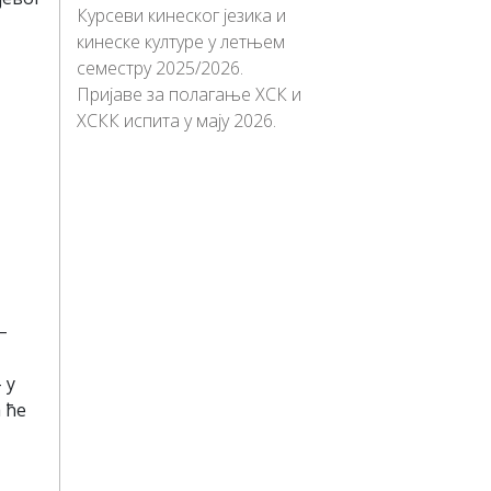
Курсеви кинеског језика и
кинеске културе у летњем
семестру 2025/2026.
Пријаве за полагање ХСК и
ХСКК испита у мају 2026.
–
 у
 ће