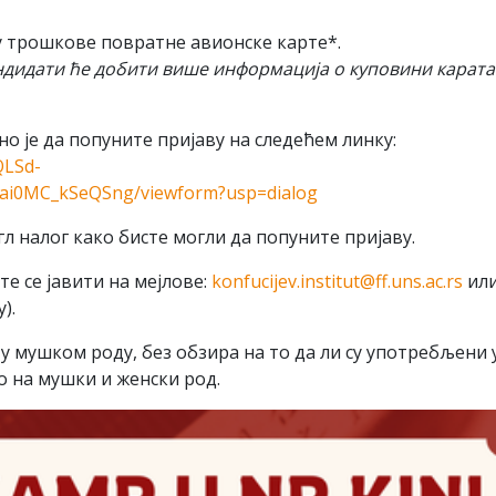
ју трошкове повратне авионске карте*.
андидати ће добити више информација о куповини карата
но је да попуните пријаву на следећем линку:
QLSd-
i0MC_kSeQSng/viewform?usp=dialog
угл налог како бисте могли да попуните пријаву.
е се јавити на мејлове:
konfucijev.institut@ff.uns.ac.rs
ил
).
 у мушком роду, без обзира на то да ли су употребљени 
о на мушки и женски род.