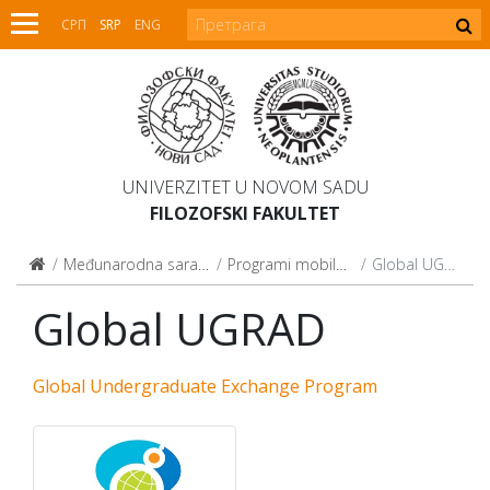
СРП
SRP
ENG
UNIVERZITET U NOVOM SADU
FILOZOFSKI FAKULTET
Međunarodna saradnja
Programi mobilnosti
Global UGRAD
Global UGRAD
Global Undergraduate Exchange Program