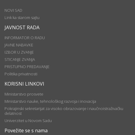
NOVI SAD
Link ka starom sajtu
JAVNOST RADA
INFORMATOR O RADU
JAVNE NABAVKE
IZBOR U ZVANJE
STICANJE ZVANJA
PRISTUPNO PREDAVANJE
Politika privatnosti
KORISNI LINKOVI
Ministarstvo prosvete
Ministarstvo nauke, tehnološkog razvoja i inovacija
Pokrajinski sekretarijat za visoko obrazovanje i naučnoistraživačku
delatnost
Univerzitet u Novom Sadu
Povežite se s nama