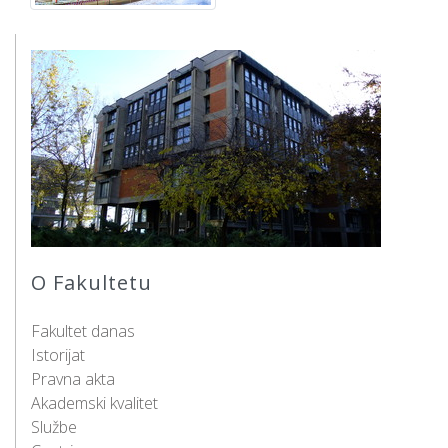
O Fakultetu
Fakultet danas
Istorijat
Pravna akta
Akademski kvalitet
Službe