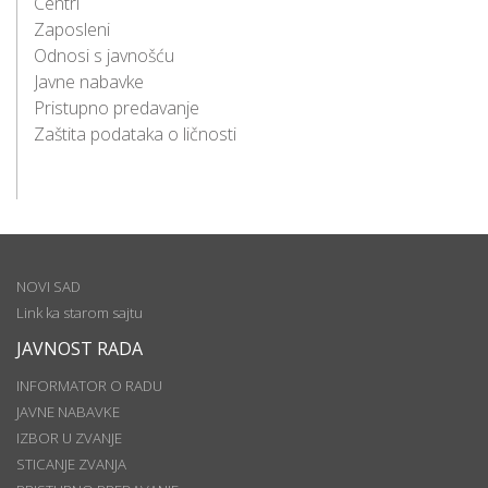
Centri
Zaposleni
Odnosi s javnošću
Javne nabavke
Pristupno predavanje
Zaštita podataka o ličnosti
NOVI SAD
Link ka starom sajtu
JAVNOST RADA
INFORMATOR O RADU
JAVNE NABAVKE
IZBOR U ZVANJE
STICANJE ZVANJA