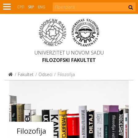
СРП
SRP
ENG
UNIVERZITET U NOVOM SADU
FILOZOFSKI FAKULTET
Fakultet
Odseci
Filozofija
Filozofija