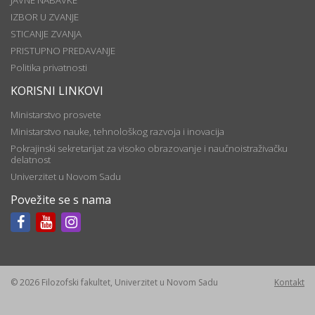
JAVNE NABAVKE
IZBOR U ZVANJE
STICANJE ZVANJA
PRISTUPNO PREDAVANJE
Politika privatnosti
KORISNI LINKOVI
Ministarstvo prosvete
Ministarstvo nauke, tehnološkog razvoja i inovacija
Pokrajinski sekretarijat za visoko obrazovanje i naučnoistraživačku
delatnost
Univerzitet u Novom Sadu
Povežite se s nama
© 2026 Filozofski fakultet, Univerzitet u Novom Sadu
Kontakt