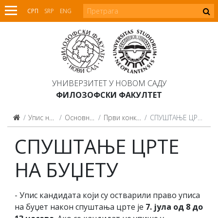
СРП
SRP
ENG
УНИВЕРЗИТЕТ У НОВОМ САДУ
ФИЛОЗОФСКИ ФАКУЛТЕТ
Упис на студије
Основне студије
Први конкурсни рок
СПУШТАЊЕ ЦРТЕ НА БУЏЕТУ
СПУШТАЊЕ ЦРТЕ
НА БУЏЕТУ
- Упис кандидата који су остварили право уписа
на буџет након спуштања црте је
7. јула од 8 до