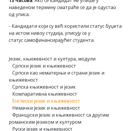
13 часова
. Ако се кандидат не упише у
наведеном термину сматраће се да је одустао
од уписа.
- Кандидати који су већ користили статус буџета
на истом нивоу студија, уписују се у
статус самофинансирајућег студента.
Језик, књижевност и култура, модули:
Српски језик и књижевност
Српски као нематерњи и страни језик и
књижевност
Српска књижевност и језик
Компаративна књижевност
Енглески језик и књижевност
Немачки језик и књижевност
Француски језик и књижевност са другим
романским језиком и културом
Руски језик и књижевност