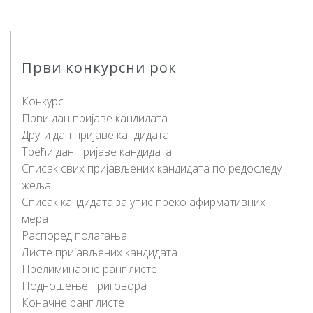
Први конкурсни рок
Конкурс
Први дан пријаве кандидата
Други дан пријаве кандидата
Трећи дан пријаве кандидата
Списак свих пријављених кандидата по редоследу
жеља
Списак кандидата за упис преко афирмативних
мера
Распоред полагања
Листе пријављених кандидата
Прелиминарне ранг листе
Подношење приговора
Коначне ранг листе