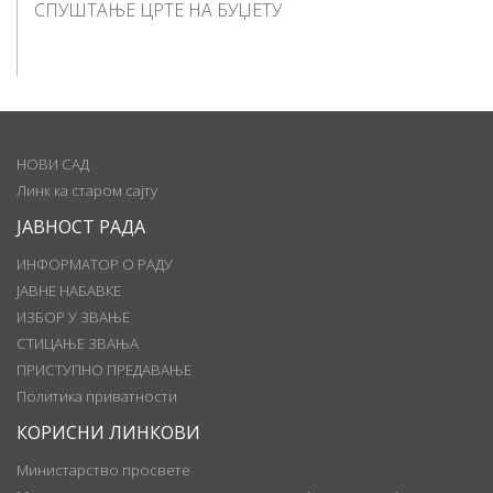
СПУШТАЊЕ ЦРТЕ НА БУЏЕТУ
НОВИ САД
Линк ка старом сајту
ЈАВНОСТ РАДА
ИНФОРМАТОР О РАДУ
ЈАВНЕ НАБАВКЕ
ИЗБОР У ЗВАЊЕ
СТИЦАЊЕ ЗВАЊА
ПРИСТУПНО ПРЕДАВАЊЕ
Политика приватности
КОРИСНИ ЛИНКОВИ
Министарство просвете