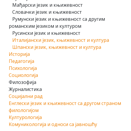
Мађарски језик и књижевност
Словачки језик и књижевност
Румунски језик и књижевност са другим
романским језиком и културом
Русински језик и књижевност
Италијански језик, књижевност и култура
Шпански језик, књижевност и култура
Историја
Педагогија
Психологија
Социологија
Филозофија
Журналистика
Социјални рад
Енглески језик и књижевност са другом страном
филологијом
Културологија
Комуникологија и односи са јавношћу