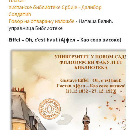
Плакат
Хиспанске библиотеке Србије - Далибор
Солдатић
Говор на отварању изложбе
- Наташа Белић,
управница Библиотеке
Eiffel – Oh, c'est haut (Ајфел – Као соко високо)