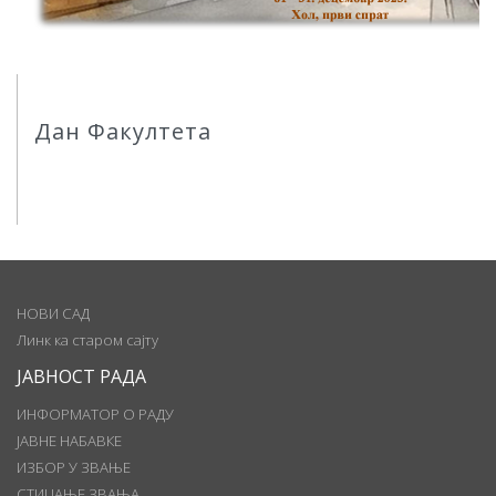
Дан Факултета
НОВИ САД
Линк ка старом сајту
ЈАВНОСТ РАДА
ИНФОРМАТОР О РАДУ
ЈАВНЕ НАБАВКЕ
ИЗБОР У ЗВАЊЕ
СТИЦАЊЕ ЗВАЊА