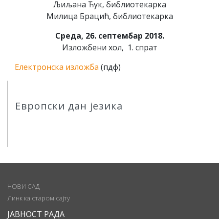
Љи
љ
ана Ћук, библиотекарка
Милица Брацић, библиотекарка
Среда, 26. септембар 2018.
Изложбени хол, 1. спрат
Електронска изложба
(пдф)
Европски дан језика
НОВИ САД
Линк ка старом сајту
ЈАВНОСТ РАДА