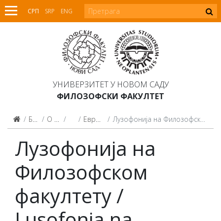
СРП
SRP
ENG
УНИВЕРЗИТЕТ У НОВОМ САДУ
ФИЛОЗОФСКИ ФАКУЛТЕТ
Библиотека
О библиотеци
Изложбе
Европски дан језика
Лузофонија на Филозофском факултету / Lusofonia na Faculdade de Filosofia
Лузофонија на
Филозофском
факултету /
Lusofonia na