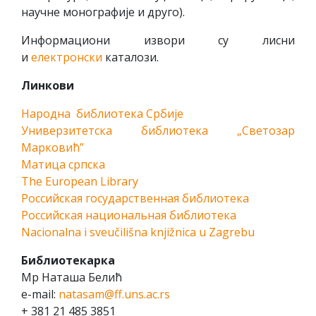
научне монографије и друго).
Информациони извори су лисни
и
електронски
каталози.
Линкови
Народна библиотека Србије
Универзитетска библиотека „Светозар
Марковић”
Матица српска
The European Library
Российская государственная библиотека
Российская национальная библиотека
Nacionalna i sveučilišna knjižnica u Zagrebu
Библиотекарка
Мр Наташа Белић
e-mail:
natasam@ff.uns.ac.rs
+ 381 21 485 3851