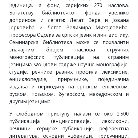
јединица, а фонд серијских 270 наслова.
Богатству библиотечког фонда увелико
доприносе и легати: Легат Вере и Јована
Јерковића и Легат Велимира Михајловића,
професора Одсека за српски језик и лингвистику.
Семинарска библиотека може се похвалити
значајним бројем наслова стручних
монографских публикација на страним
језицима. Фондови садрже научне монографије,
студије, речнике разних профила, лексиконе,
енциклопедије, приручнике, појединачна
издања и периодику на српском, енглеском,
руском, пољском, бугарском, македонском и
другим језицима.
У слободном приступу налази се око 2.500
публикација (енциклопедије, лексикони,
речници, серијске публикације, референтна
литература, основни уџбеници, приручници,