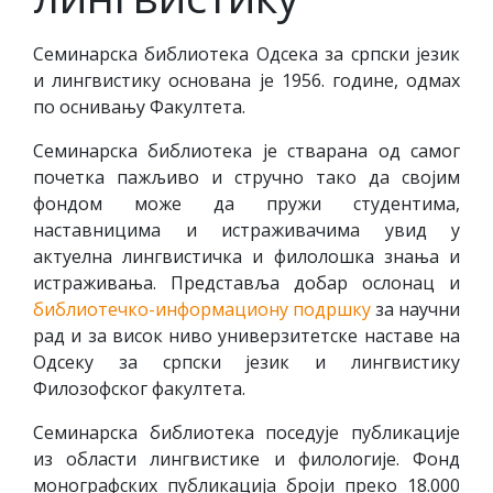
Семинарска библиотека Одсека за српски језик
и лингвистику основана је 1956. године, одмах
по оснивању Факултета.
Семинарска библиотека је стварана од самог
почетка пажљиво и стручно тако да својим
фондом може да пружи студентима,
наставницима и истраживачима увид у
актуелна лингвистичка и филолошка знања и
истраживања. Представља добар ослонац и
библиотечко-информациону подршку
за научни
рад и за висок ниво универзитетске наставе на
Одсеку за српски језик и лингвистику
Филозофског факултета.
Семинарска библиотека поседује публикације
из области лингвистике и филологије. Фонд
монографских публикација броји преко 18.000