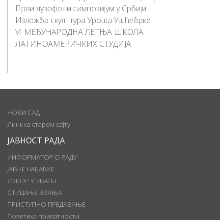
Први лузофони симпозијум у Србији
Изложба скулптура Уроша Ушћебрке
VI МЕЂУНАРОДНА ЛЕТЊА ШКОЛА
ЛАТИНОАМЕРИЧКИХ СТУДИЈА
НОВИ САД
Линк ка старом сајту
ЈАВНОСТ РАДА
ИНФОРМАТОР О РАДУ
ЈАВНЕ НАБАВКЕ
ИЗБОР У ЗВАЊЕ
СТИЦАЊЕ ЗВАЊА
ПРИСТУПНО ПРЕДАВАЊЕ
Политика приватности