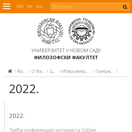
СРП
SRP
ENG
УНИВЕРЗИТЕТ У НОВОМ САДУ
ФИЛОЗОФСКИ ФАКУЛТЕТ
Факултет
О Факултету
Центри
Ибероамерички центар
Галерија/Galería
2022.
2022.
2022.
Трећа конференција хиспаниста Србије