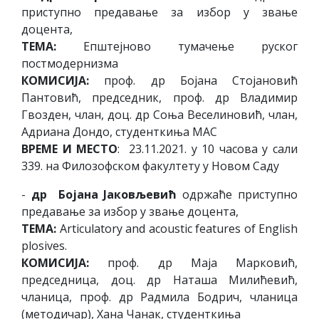
приступно предавање за избор у звање
доцента,
ТЕМА:
Епштејново тумачење руског
постмодернизма
КОМИСИЈА:
проф. др Бојана Стојановић
Пантовић, председник, проф. др Владимир
Гвозден, члан, доц. др Соња Веселиновић, члан,
Адриана Дондо, студенткиња МАС
ВРЕМЕ И МЕСТО
: 23.11.2021. у 10 часова у сали
339. на Филозофском факултету у Новом Саду
-
др Бојана Јаковљевић
одржаће приступно
предавање за избор у звање доцента,
ТЕМА:
Articulatory and acoustic features of English
plosives.
КОМИСИЈА:
проф. др Маја Марковић,
председница, доц. др Наташа Милићевић,
чланица, проф. др Радмила Бодрич, чланица
(методичар), Хана Чанак, студенткиња