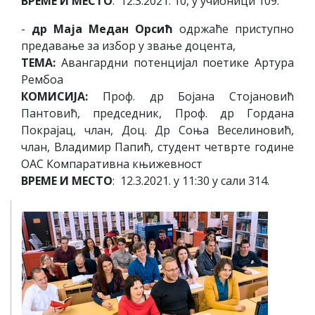
ВРЕМЕ И МЕСТО
: 12.3.2021. 10, у учионици 109.
-
др Маја Медан Орсић
одржаће приступно
предавање за избор у звање доцента,
ТЕМА:
Авангардни потенцијал поетике Артура
Рембоа
КОМИСИЈА:
Проф. др Бојана Стојановић
Пантовић, председник, Проф. др Гордана
Покрајац, члан, Доц. Др Соња Веселиновић,
члан, Владимир Папић, студент четврте године
ОАС Компаративна књижевност
ВРЕМЕ И МЕСТО
: 12.3.2021. у 11:30 у сали 314.