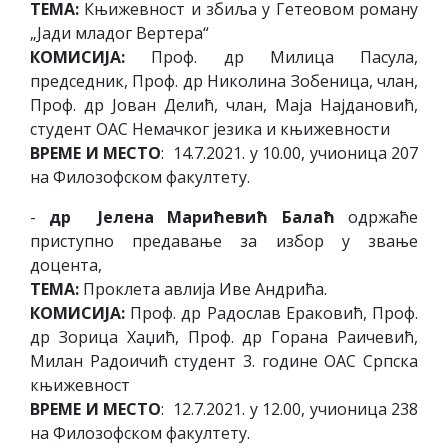
ТЕМА:
Књижевност и збиља у Гетеовом роману
„Јади младог Вертера“
КОМИСИЈА:
Проф. др Милица Пасула,
председник, Проф. др Николина Зобеница, члан,
Проф. др Јован Делић, члан, Маја Најдановић,
студент ОАС Немачког језика и књижевности
ВРЕМЕ И МЕСТО
: 14.7.2021. у 10.00, учионица 207
на Филозофском факултету.
-
др Јелена Марићевић Балаћ
одржаће
приступно предавање за избор у звање
доцента,
ТЕМА:
Проклета авлија Иве Андрића.
КОМИСИЈА:
Проф. др Радослав Ераковић, Проф.
др Зорица Хаџић, Проф. др Горана Раичевић,
Милан Радоичић студент 3. године ОАС Српска
књижевност
ВРЕМЕ И МЕСТО
: 12.7.2021. у 12.00, учионица 238
на Филозофском факултету.