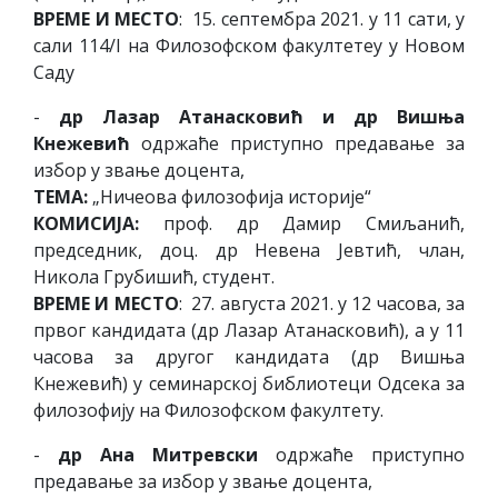
ВРЕМЕ И МЕСТО
: 15. септембра 2021. у 11 сати, у
сали 114/I на Филозофском факултетеу у Новом
Саду
-
др Лазар Атанасковић и др Вишња
Кнежевић
одржаће приступно предавање за
избор у звање доцента,
ТЕМА:
„Ничеова филозофија историје“
КОМИСИЈА:
проф. др Дамир Смиљанић,
председник, доц. др Невена Јевтић, члан,
Никола Грубишић, студент.
ВРЕМЕ И МЕСТО
: 27. августа 2021. у 12 часова, за
првог кандидата (др Лазар Атанасковић), а у 11
часова за другог кандидата (др Вишња
Кнежевић) у семинарској библиотеци Одсека за
филозофију на Филозофском факултету.
-
др Ана Митревски
одржаће приступно
предавање за избор у звање доцента,