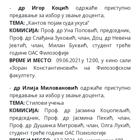
-
др Игор Коцић
одржаће приступно
предавање за избор у звање доцента,
ТЕМА:
„Кантов појам суда укуса“
КОМИСИЈА:
Проф. др Уна Поповић, председник,
Проф. др Слађана Зуковић, члан, Доц. др Невена
Јевтић, члан, Милан Буквић, студент треће
године ОАС Филозофије
ВРЕМЕ И МЕСТО
: 09.06.2021.у 12:00, у кино сали
«Зоран Константиновић» на Филозофском
факултету.
-
др Илија Миловановић
одржаће приступно
предавање за избор у звање доцента,
ТЕМА:
Стилови учења
КОМИСИЈА:
Проф. др Јасмина Коџопељић,
председник, Проф. др Јасмина Пекић, члан,
Проф. др Душанка Митровић, члан, Олга Лукић,
студент треће године ОАС Психологије