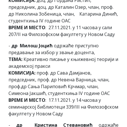
КОМИСИЈА:
доц. др Гордана Ристић,
председник, доц. др Каталин Озер, члан, проф.
др Николина Зобеница, члан, Катарина Динић,
студенткиња IV године ОАС
ВРЕМЕ И МЕСТО
: 27.11.2021. у 11 часова у сали
207/II на Филозофском факултету у Новом Саду
-
др Милош Јоцић
одржаће приступно
предавање за избор у звање доцента,
ТЕМА:
Креативно писање у књижевној теорији и
академској пракси
КОМИСИЈА:
проф. др Сава Дамјанов,
председник, проф. др Невена Варница, члан,
проф.др Сања Париповић Крчмар, члан,
Симеона Јакшић, студенткиња IV године ОАС
ВРЕМЕ И МЕСТО
: 17.11.2021. у 14 часова у
семинарској библиотеци 339/III на Филозофском
факултету у Новом Саду
-
др Кристина Стевановић
одржаће