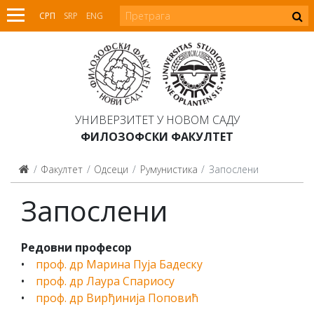
СРП
SRP
ENG
УНИВЕРЗИТЕТ У НОВОМ САДУ
ФИЛОЗОФСКИ ФАКУЛТЕТ
Факултет
Одсеци
Румунистика
Запослени
Запослени
Редовни професор
•
проф. др Марина Пуја Бадеску
•
проф. др Лаура Спариосу
•
проф. др Вирђинија Поповић