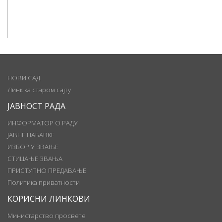
НОВИ САД
Линк ка старом сајту
ЈАВНОСТ РАДА
ИНФОРМАТОР О РАДУ
ЈАВНЕ НАБАВКЕ
ИЗБОР У ЗВАЊЕ
СТИЦАЊЕ ЗВАЊА
ПРИСТУПНО ПРЕДАВАЊЕ
Политика приватности
КОРИСНИ ЛИНКОВИ
Министарство просвете