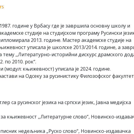
rs
 1987. године у Врбасу где је завршила основну школу и
кадемске студије на студијском програму Русински јези
дипломирала 2013. године. Мастер академске студије на
књижевност уписала је школске 2013/2014. године, а зав
а тему ,,Литературно-историйни дискурс драмского дод
 по 2010. рок“.
 (мoдул: књижeвнoст) уписaлa je 2024. гoдинe.
 нaстaви нa Oдсeку зa русинистику Филозофског факултет
лер са русинског језика на српски језик, Јавна медијска
а за књижевност ,,Литературне слово“, Новинско-издава
дописник недељника „Руско слово“, Новинско-издавачка