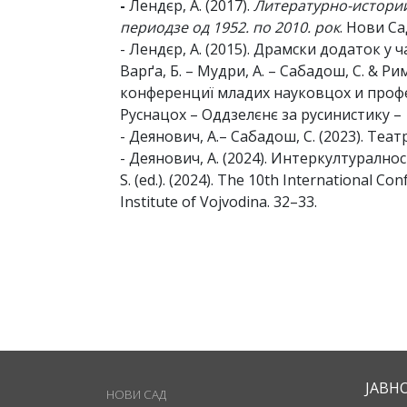
-
Лендєр, А. (2017).
Литературно-историй
периодзе од 1952. по 2010. рок
. Нови Са
- Лендєр, А. (2015). Драмски додаток у 
Варґа, Б. – Мудри, А. – Сабадош, С. & Ри
конференциї младих науковцох и профе
Руснацох – Оддзелєнє за русинистику –
- Деянович, А.– Сабадош, С. (2023). Те
- Деянович, А. (2024). Интеркултуралнос
S. (ed.). (2024). The 10th International Co
Institute of Vojvodina. 32–33.
ЈАВН
НОВИ САД