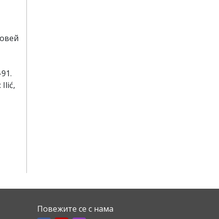
ковей
–91.
lić,
Повежите се с нама