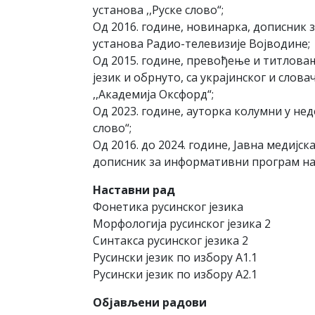
установа ,,Руске слово“;
Од 2016. године, новинарка, дописник з
установа Радио-телевизије Војводине;
Од 2015. године, превођење и титлова
језик и обрнуто, са украјинског и слова
,,Академија Оксфорд“;
Од 2023. године, ауторка колумни у нед
слово“;
Од 2016. до 2024. године, Јавна медијс
дописник за информативни програм на с
Наставни рад
Фонетика русинског језика
Морфологија русинског језика 2
Синтакса русинског језика 2
Русински језик по избору А1.1
Русински језик по избору А2.1
Објављени радови