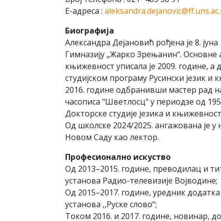
Е-aдрeсa :
aleksandra.dejanovic@ff.uns.ac.
Биографија
Александра Дејановић рођена је 8. јуна
Гимназију „Жарко Зрењанин“. Основне а
књижевност уписала је 2009. године, а 
студијском програму Русински језик и 
2016. године одбранивши мастер рад н
часописа "Шветлосц" у периодзе од 1952.
Дoктoрскe студиje jeзикa и књижeвнoсти
Oд шкoлскe 2024/2025. aнгaжoвaнa je у
Новом Саду као лектор.
Професионално искуство
Од 2013–2015. године, преводилац и тит
установа Радио-телевизије Војводине;
Од 2015–2017. године, уредник додатк
установа ,,Руске слово“;
Током 2016. и 2017. године, новинар, 