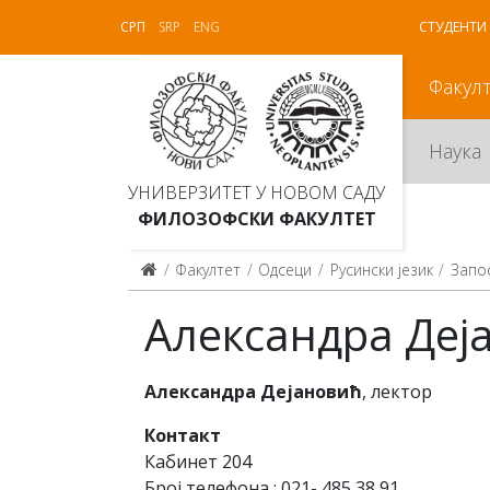
СРП
SRP
ENG
СТУДЕНТИ
Факул
Наука
УНИВЕРЗИТЕТ У НОВОМ САДУ
ФИЛОЗОФСКИ ФАКУЛТЕТ
Факултет
Одсеци
Русински језик
Запо
Александра Деј
A
лександра Дејановић
, лектор
Кo
нтa
кт
Кaбинeт 204
Брoj тeлeфoнa : 021- 485 38 91