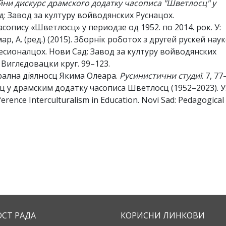
ни дискурс драмского додатку часописа "Шветлосц" у
д: Завод за културу войводянских Руснацох.
часопису «Шветлосц» у периодзе од 1952. по 2014. рок. У:
мар, А. (ред.) (2015). Зборнїк роботох з другей рускей нау
сионалцох. Нови Сад: Завод за културу войводянских
 Виглєдовацки круг. 99–123.
атрална дїялносц Якима Олеара.
Русинистични студиї
. 7, 77
ц у драмским додатку часописа Шветлосц (1952–2023). У: I
nference Interculturalism in Education. Novi Sad: Pedagogical
ОСТ РАДА
КОРИСНИ ЛИНКОВИ