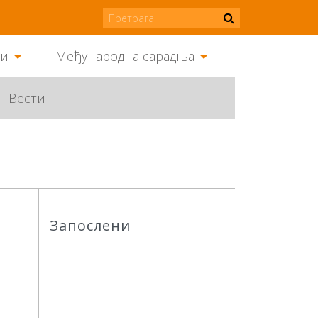
ми
Међународна сарадња
Вести
Запослени