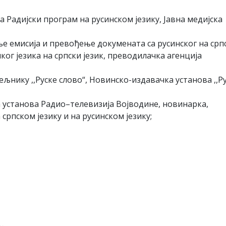
а Радијски програм на русинском језику, Јавна медијска
ње емисија и превођење докумената са русинског на срп
чког језика на српски језик, преводилачка агенција
ељнику ,,Руске слово“, Новинско-издавачка установа ,,Р
ка установа Радио–телевизија Војводине, новинарка,
рпском језику и на русинском језику;