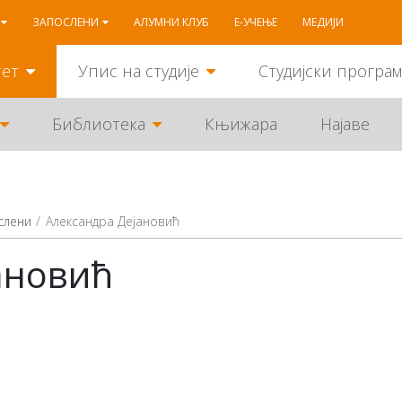
ЗАПОСЛЕНИ
АЛУМНИ КЛУБ
Е-УЧЕЊЕ
МЕДИЈИ
тет
Упис на студије
Студијски програ
Библиотека
Књижара
Најаве
слени
Александра Дејановић
ановић