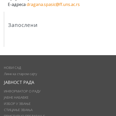
Е-адреса
dragana.spasic@ff.uns.ac.rs
Запослени
НОВИ САД
Линк ка старом сајту
ЈАВНОСТ РАДА
ИНФОРМАТОР О РАДУ
ЈАВНЕ НАБАВКЕ
ИЗБОР У ЗВАЊЕ
СТИЦАЊЕ ЗВАЊА