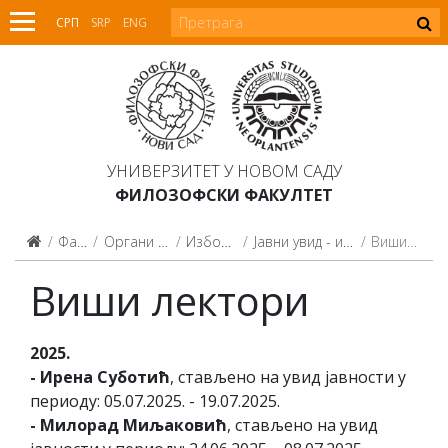
СРП
SRP
ENG
УНИВЕРЗИТЕТ У НОВОМ САДУ
ФИЛОЗОФСКИ ФАКУЛТЕТ
Факултет
Органи Факултета
Изборно веће
Јавни увид - избор у звање
Виши лектори
Виши лектори
2025.
- Ирена Суботић
, стављено на увид јавности у
периоду: 05.07.2025. - 19.07.2025.
- Милорад Миљаковић
, стављено на увид