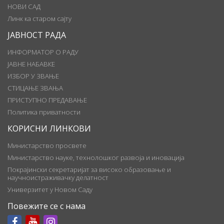
НОВИ САД
Линк ка старом сајту
ЈАВНОСТ РАДА
ИНФОРМАТОР О РАДУ
ЈАВНЕ НАБАВКЕ
ИЗБОР У ЗВАЊЕ
СТИЦАЊЕ ЗВАЊА
ПРИСТУПНО ПРЕДАВАЊЕ
Политика приватности
КОРИСНИ ЛИНКОВИ
Министарство просвете
Министарство науке, технолошког развоја и иновација
Покрајински секретаријат за високо образовање и
научноистраживачку делатност
Универзитет у Новом Саду
Повежите се с нама