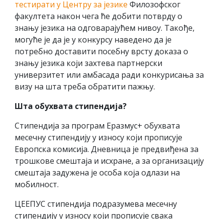
тестирати у Центру за језике
Филозофског
факултета након чега ће добити потврду о
знању језика на одговарајућем нивоу. Такође,
могуће је да је у конкурсу наведено да је
потребно доставити посебну врсту доказа о
знању језика који захтева партнерски
универзитет или амбасада ради конкурисања за
визу на шта треба обратити пажњу.
Шта
обухвата
стипендија?
Стипендија за програм Еразмус+ обухвата
месечну стипендију у износу који прописује
Европска комисија. Дневница је предвиђена за
трошкове смештаја и исхране, а за организацију
смештаја задужена је особа која одлази на
мобилност.
ЦЕЕПУС стипендија подразумева месечну
стипендију у износу који прописује свака