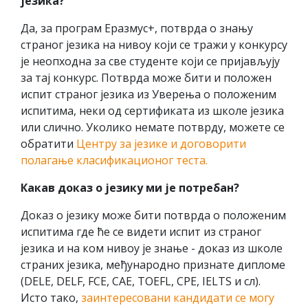
језика?
Да, за програм Еразмус+, потврда о знању
страног језика на нивоу који се тражи у конкурсу
је неопходна за све студенте који се пријављују
за тај конкурс. Потврда може бити и положен
испит страног језика из Уверења о положеним
испитима, неки од сертификата из школе језика
или слично. Уколико немате потврду, можете се
обратити
Центру за језике и договорити
полагање класификационог теста.
Какав доказ о језику ми је потребан?
Доказ о језику може бити потврда о положеним
испитима где ће се видети испит из страног
језика и на ком нивоу је знање - доказ из школе
страних језика, међународно признате дипломе
(DELE, DELF, FCE, CAE, TOEFL, CPE, IELTS и сл).
Исто тако,
заинтересовани кандидати се могу