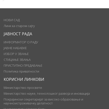
НОВИ САД
Линк ка старом сајту
ЈАВНОСТ РАДА
ИНФОРМАТОР О РАДУ
ЈАВНЕ НАБАВКЕ
ИЗБОР У ЗВАЊЕ
СТИЦАЊЕ ЗВАЊА
ПРИСТУПНО ПРЕДАВАЊЕ
Политика приватности
КОРИСНИ ЛИНКОВИ
Министарство просвете
Министарство науке, технолошког развоја и иновација
Покрајински секретаријат за високо образовање и
научноистраживачку делатност