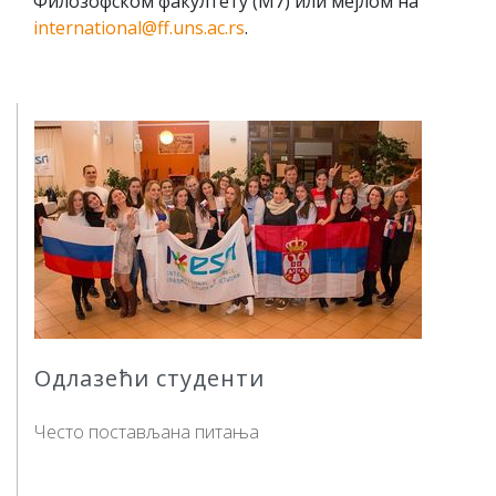
Филозофском факултету (М7) или мејлом на
international@ff.uns.ac.rs
.
Одлазећи студенти
Често постављана питања