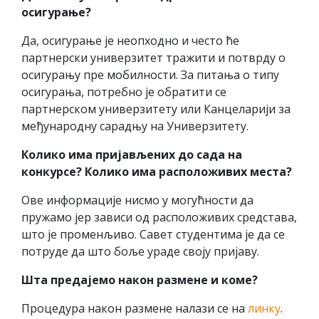
осигурање?
Да, осигурање је неопходно и често ће
партнерски универзитет тражити и потврду о
осигурању пре мобилности. За питања о типу
осигурања, потребно је обратити се
партнерском универзитету или Канцеларији за
међународну сарадњу на Универзитету.
Колико има пријављених до сада на
конкурсе? Колико има расположивих места?
Ове информације нисмо у могућности да
пружамо јер зависи од расположивих средстава,
што је променљиво. Савет студентима је да се
потруде да што боље ураде своју пријаву.
Шта предајемо након размене и коме?
Процедура након размене налази се на
линку
.