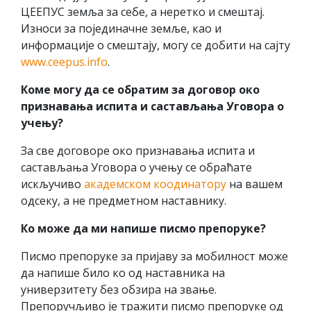
ЦЕЕПУС земља за себе, а неретко и смештај.
Износи за појединачне земље, као и
информације о смештају, могу се добити на сајту
www.ceepus.info
.
Коме могу да се обратим за договор око
признавања испита и састављања Уговора о
учењу?
За све договоре око признавања испита и
састављања Уговора о учењу се обраћате
искључиво
академском коодинатору
на вашем
одсеку, а не предметном наставнику.
Ко може да ми напише писмо препоруке?
Писмо препоруке за пријаву за мобилност може
да напише било ко од наставника на
универзитету без обзира на звање.
Препоручљиво је тражити писмо препоруке од