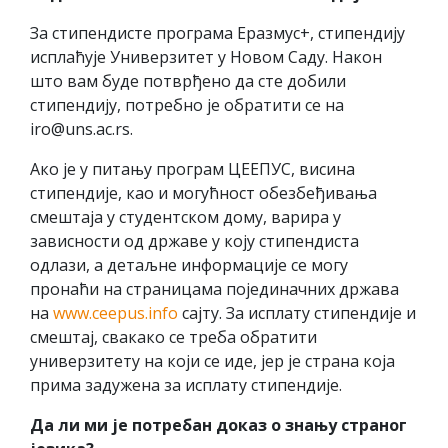
За стипендисте програма Еразмус+, стипендију
исплаћује Универзитет у Новом Саду. Након
што вам буде потврђено да сте добили
стипендију, потребно је обратити се на
iro@uns.ac.rs.
Ако је у питању програм ЦЕЕПУС, висина
стипендије, као и могућност обезбеђивања
смештаја у студентском дому, варира у
зависности од државе у коју стипендиста
одлази, а детаљне информације се могу
пронаћи на страницама појединачних држава
на
www.ceepus.info
сајту. За исплату стипендије и
смештај, свакако се треба обратити
универзитету на који се иде, јер је страна која
прима задужена за исплату стипендије.
Да ли ми је потребан доказ о знању страног