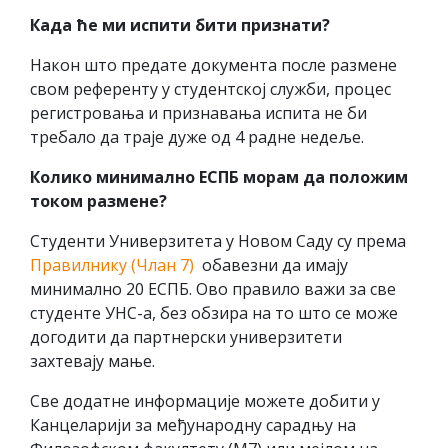
Када ће ми испити бити признати?
Након што предате документа после размене
свом референту у студентској служби, процес
регистровања и признавања испита не би
требало да траје дуже од 4 радне недеље.
Колико минимално ЕСПБ морам да положим
током размене?
Студенти Универзитета у Новом Саду су према
Правилнику (Члан 7)
обавезни да имају
минимално 20 ЕСПБ. Ово правило важи за све
студенте УНС-а, без обзира на то што се може
догодити да партнерски универзитети
захтевају мање.
Све додатне информације можете добити у
Канцеларији за међународну сарадњу на