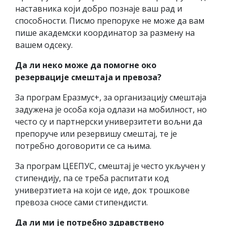
наставника који добро познаје ваш рад и
способности. Писмо препоруке не може да вам
пише академски координатор за размену на
вашем одсеку.
Да ли неко може да помогне око
резервације смештаја и превоза?
За програм Еразмус+, за организацију смештаја
задужена је особа која одлази на мобилност, но
често су и партнерски универзитети вољни да
препоруче или резервишу смештај, те је
потребно договорити се са њима.
За програм ЦЕЕПУС, смештај је често укључен у
стипендију, па се треба распитати код
универзтиета на који се иде, док трошкове
превоза сносе сами стипендисти.
Да ли ми је потребно здравствено