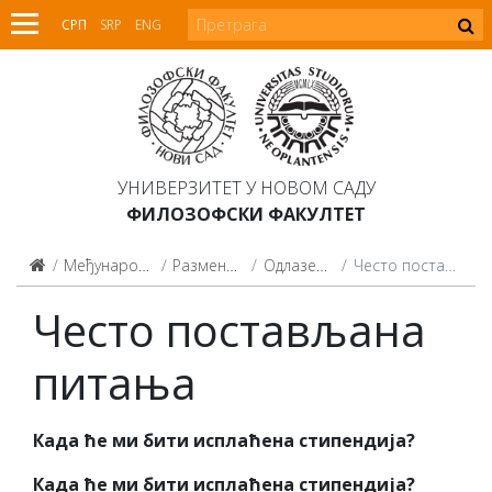
СРП
SRP
ENG
УНИВЕРЗИТЕТ У НОВОМ САДУ
ФИЛОЗОФСКИ ФАКУЛТЕТ
Међународна сарадња
Размена студената
Одлазећи студенти
Често постављана питања
Често постављана
питања
Када ће ми бити исплаћена стипендија?
Када ће ми бити исплаћена стипендија?