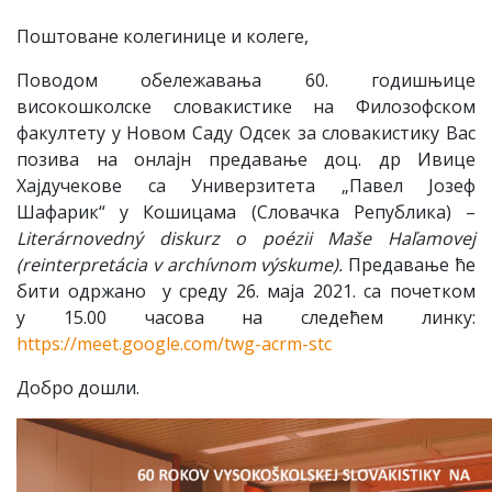
Поштоване колегинице и колеге,
Поводом обележавања 60. годишњице
високошколске словакистике на Филозофском
факултету у Новом Саду Одсек за словакистику Вас
позива на онлајн предавање доц. др Ивице
Хајдучекове са Универзитета „Павел Јозеф
Шафарик“ у Кошицама (Словачка Република) –
Literárnovedný diskurz o poézii Maše Haľamovej
(reinterpretácia v archívnom výskume).
Предавање ће
бити одржано у среду 26. маја 2021. са почетком
у 15.00 часова на следећем линку:
https://meet.google.com/twg-acrm-stc
Добро дошли.