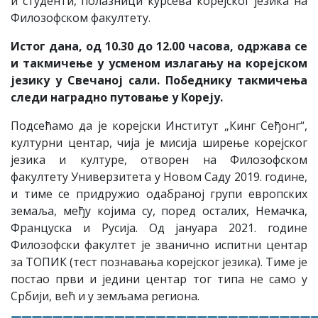
и студенти, полазници курсева корејског језика на
Филозофском факултету.
Истог дана, од 10.30 до 12.00 часова, одржава се
и такмичење у усменом излагању на корејском
језику у Свечаној сали. Победнику такмичења
следи наградно путовање у Кореју.
Подсећамо да је корејски Институт „Кинг Сеђонг“,
културни центар, чија је мисија ширење корејског
језика и културе, отворен на Филозофском
факултету Универзитета у Новом Саду 2019. године,
и тиме се придружио одабраној групи европских
земаља, међу којима су, поред осталих, Немачка,
Француска и Русија. Од јануара 2021. године
Филозофски факултет је званично испитни центар
за ТОПИК (тест познавања корејског језика). Тиме је
постао први и једини центар тог типа не само у
Србији, већ и у земљама региона.