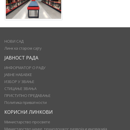
НОВИ САД
Линк ка старом сајту
ЈАВНОСТ РАДА
ИНФОРМАТОР О РАДУ
ЈАВНЕ НАБАВКЕ
ИЗБОР У ЗВАЊЕ
СТИЦАЊЕ ЗВАЊА
ПРИСТУПНО ПРЕДАВАЊЕ
Политика приватности
КОРИСНИ ЛИНКОВИ
Министарство просвете
Министарство науке, технолошког развоја и иновација