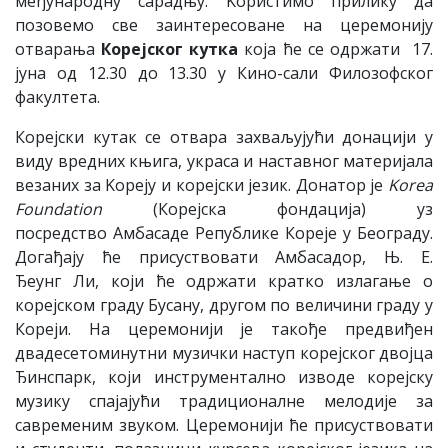
међународну сарадњу. Kористимо прилику да
позовемо све заинтересоване на церемонију
отварања
Корејског кутка
која ће се одржати 17.
јуна од 12.30 до 13.30 у Кино-сали Филозофског
факултета.
Корејски кутак се отвара захваљујући донацији у
виду вредних књига, украса и наставног материјала
везаних за Kореју и корејски језик. Донатор је
Korea
Foundation
(Корејска фондација) уз
посредство Амбасаде Републике Кореје у Београду.
Догађају ће присуствовати Амбасадор, Њ. Е.
Ђеунг Ли, који ће одржати кратко излагање о
корејском граду Бусану, другом по величини граду у
Кореји. На церемонији је такође предвиђен
двадесетоминутни музички наступ корејског двојца
Ђинспарк, који инструментално изводе корејску
музику спајајући традиционалне мелодије за
савременим звуком. Церемонији ће присуствовати