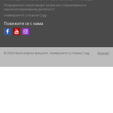
Покрајински секретаријат за високо образовање и
научноистраживачку делатност
Универзитет у Новом Саду
Повежите се с нама
© 2026 Филозофски факултет, Универзитет у Новом Саду
Контакт