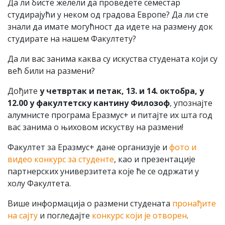
Да ли бисте желели да проведете семестар
студирајући у неком од градова Европе? Да ли сте
знали да имате могућност да идете на размену док
студирате на нашем Факултету?
Да ли вас занима каква су искуства студената који су
већ били на размени?
Дођите
у четвртак и петак, 13. и 14. октобра, у
12.00 у факултетску кантину Филозоф
, упознајте
алумнисте програма Еразмус+ и питајте их шта год
вас занима о њиховом искуству на размени!
Факултет за Еразмус+ дане организује и
фото и
видео конкурс за студенте
, као и презентације
партнерских универзитета које ће се одржати у
холу Факултета.
Више информација о размени студената
пронађите
на сајту
и погледајте
конкурс који је отворен
.