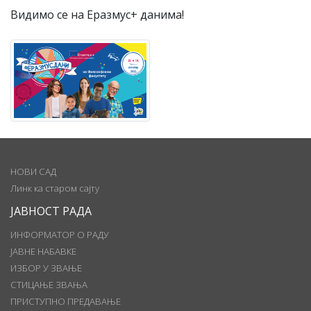
Видимо се на Еразмус+ данима!
НОВИ САД
Линк ка старом сајту
ЈАВНОСТ РАДА
ИНФОРМАТОР О РАДУ
ЈАВНЕ НАБАВКЕ
ИЗБОР У ЗВАЊЕ
СТИЦАЊЕ ЗВАЊА
ПРИСТУПНО ПРЕДАВАЊЕ