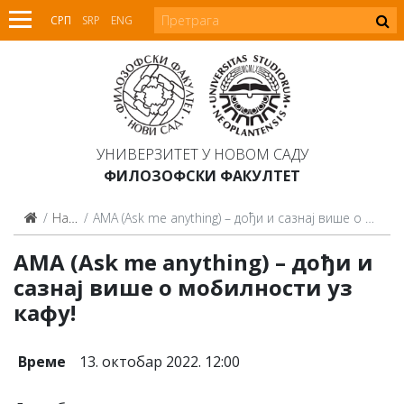
СРП
SRP
ENG
УНИВЕРЗИТЕТ У НОВОМ САДУ
ФИЛОЗОФСКИ ФАКУЛТЕТ
Најаве
AMA (Ask me anything) – дођи и сазнај више о мобилности уз кафу!
AMA (Ask me anything) – дођи и
сазнај више о мобилности уз
кафу!
Време
13. октобар 2022. 12:00