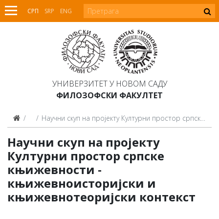
СРП
SRP
ENG
УНИВЕРЗИТЕТ У НОВОМ САДУ
ФИЛОЗОФСКИ ФАКУЛТЕТ
Најаве
Научни скуп на пројекту Културни простор српске књижевности - књижевноисторијски и књижевнотеоријски контекст
Научни скуп на пројекту
Културни простор српске
књижевности -
књижевноисторијски и
књижевнотеоријски контекст