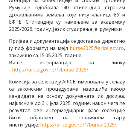
Агенција за инвестиције и спољну трговину
Румуније одобрила 40 стипендија страним
држављанима земаља које нису чланице ЕУ и
ЕФТЕ. Стипендије су намењене за академску
2025/2026. годину. Језик студирања је румунски.
Пријава и документација се доставља директно
(у пдф формату) на мејл
burse2025@arice.gov.ro
,
закључно са 15.05.2025. године.
Више информација на линку
-
https://arice.gov.ro/1/burse-
2025/
.
Комисија за селекцију ARICE, именована у складу
са законским процедурама, извршиће избор
кандидата на основу докумената из досијеа,
најкасније до 31. јула 2025. године, након чега ће
резултат ове интермедијарне фазе селекције
бити објављен на званичном сајту
институције:
https://arice.gov.ro/1/burse-
2025/
.