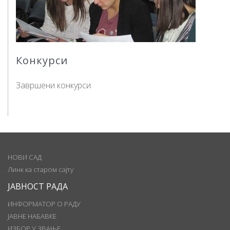
Конкурси
Завршени конкурси
НОВИ САД
Линк ка старом сајту
ЈАВНОСТ РАДА
ИНФОРМАТОР О РАДУ
ЈАВНЕ НАБАВКЕ
ИЗБОР У ЗВАЊЕ