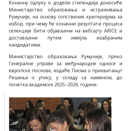
Коначну одлуку о додели стипендија доносиће
Министарство образовања и истраживања
Румуније, на основу сопствених критеријума за
избор, при чему ће коначни резултати процеса
селекције бити објављени на вебсајту ARICE и
достављени путем имејла изабраним
кандидатима.
Министарство образовања Румуније, преко
Генералне управе за међународне односе и
европске послове, издаће Писма о прихватању/
Решења о упису, у складу са наменом, до
почетка академске 2025–2026. године.