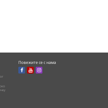
Повежите се с нама
ог
соко
чку