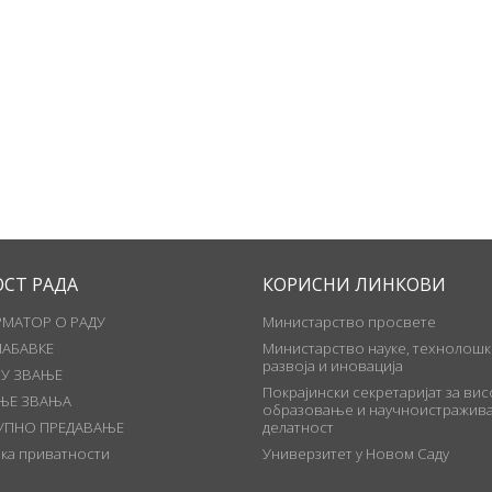
ОСТ РАДА
КОРИСНИ ЛИНКОВИ
МАТОР О РАДУ
Министарство просвете
НАБАВКЕ
Министарство науке, технолошк
развоја и иновација
 У ЗВАЊЕ
Покрајински секретаријат за ви
ЊЕ ЗВАЊА
образовање и научноистражива
УПНО ПРЕДАВАЊЕ
делатност
ка приватности
Универзитет у Новом Саду