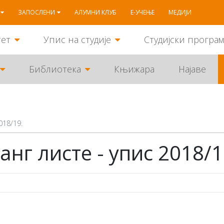
ЗАПОСЛЕНИ
АЛУМНИ КЛУБ
Е-УЧЕЊЕ
МЕДИЈИ
тет
Упис на студије
Студијски програ
Библиотека
Књижара
Најаве
018/19.
нг листе - упис 2018/1