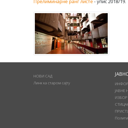
Прелиминарне ранг листе
- упис 2018/19.
ЈАВН
НОВИ САД
Линк ка старом сајту
ИНФОР
ЈАВНЕ 
ИЗБОР
СТИЦА
ПРИСТ
Полити