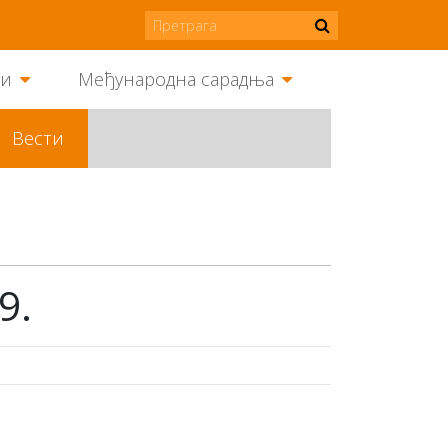
ми
Међународна сарадња
Вести
9.