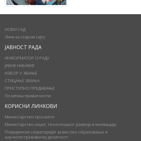
НОВИ САД
Линк ка старом сајту
ЈАВНОСТ РАДА
ИНФОРМАТОР О РАДУ
ЈАВНЕ НАБАВКЕ
ИЗБОР У ЗВАЊЕ
СТИЦАЊЕ ЗВАЊА
ПРИСТУПНО ПРЕДАВАЊЕ
Политика приватности
КОРИСНИ ЛИНКОВИ
Министарство просвете
Министарство науке, технолошког развоја и иновација
Покрајински секретаријат за високо образовање и
научноистраживачку делатност