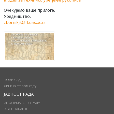
Модел за техничко уређење рукописа
Очекујемо ваше прилоге,
Уредништво,
zbornikjk@ff.uns.ac.rs
НОВИ САД
Линк ка старом сајту
ЈАВНОСТ РАДА
ИНФОРМАТОР О РАДУ
ЈАВНЕ НАБАВКЕ