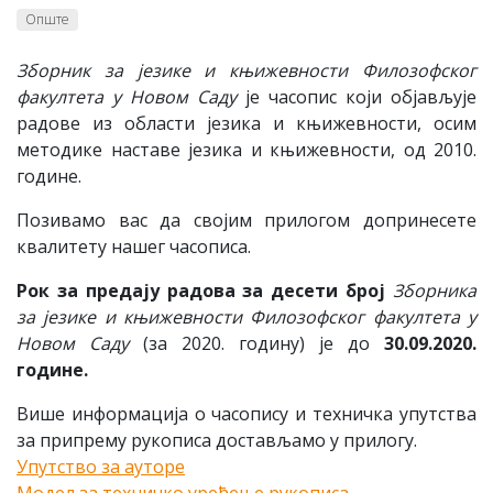
Опште
Зборник за језике и књижевности Филозофског
факултета у Новом Саду
је часопис који објављује
радове из области језика и књижевности, осим
методике наставе језика и књижевности, од 2010.
године.
Позивамо вас да својим прилогом допринесете
квалитету нашег часописа.
Рок за предају радова за десети број
Зборника
за језике и књижевности Филозофског факултета у
Новом Саду
(за 2020. годину) је до
30.09.2020.
године.
Више информација о часопису и техничка упутства
за припрему рукописа достављамо у прилогу.
Упутство за ауторе