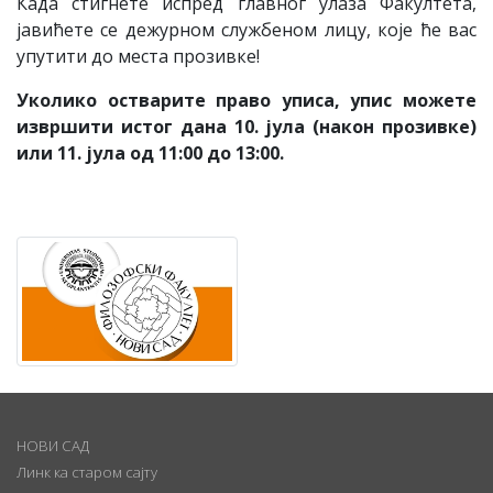
Када стигнете испред главног улаза Факултета,
јавићете се дежурном службеном лицу, којe ће вас
упутити до места прозивке!
Уколико остварите право уписа, упис можете
извршити истог дана 10. јула
(
након прозивке
)
или 11. јула од 11:00 до 13:00.
НОВИ САД
Линк ка старом сајту