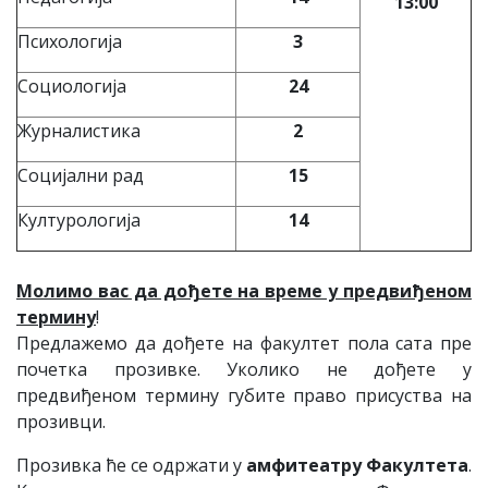
13:00
Психологија
3
Социологија
24
Журналистика
2
Социјални рад
15
Културологија
14
Молимо вас да дођете на време у предвиђеном
термину
!
Предлажемо да дођете на факултет пола сата пре
почетка прозивке. Уколико не дођете у
предвиђеном термину губите право присуства на
прозивци.
Прозивка ће се одржати у
амфитеатру Факултета
.