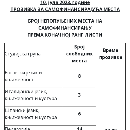
10. јула 202
3
. године
ПРОЗИВКА ЗА САМОФИНАНСИРАЈУЋА МЕСТА
БРОЈ НЕПОПУЊЕНИХ МЕСТА НА
САМОФИНАНСИРАЊУ
ПРЕМА КОНАЧНОЈ РАНГ ЛИСТИ
Број
Време
Студијска група:
слободних
прозивке
места
Енглески језик и
8
књижевност
Италијански језик,
3
књижевност и култура
Шпански језик,
6
књижевност и култура
Педагогија
14