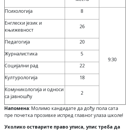
Психологија
8
Енглески језик и
26
књижевност
Педагогија
20
Журналистика
5
9:30
Социјални рад
22
Културологија
18
Комуникологија и односи
2
са јавношћу
Напомена
: Молимо кандидате да дођу пола сата
пре почетка прозивке испред главног улаза школе!
Уколико остварите право уписа, упис треба да