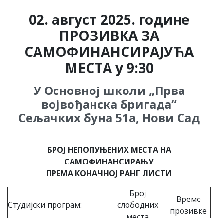
02. август
202
5
. године
ПРОЗИВКА ЗА
САМОФИНАНСИРАЈУЋА
МЕСТА у 9:30
У Основној школи „Прва
војвођанска бригада“
Сељачких буна 51а, Нови Сад
БРОЈ НЕПОПУЊЕНИХ МЕСТА НА
САМОФИНАНСИРАЊУ
ПРЕМА КОНАЧНОЈ РАНГ ЛИСТИ
Број
Време
Студијски програм:
слободних
прозивке
места