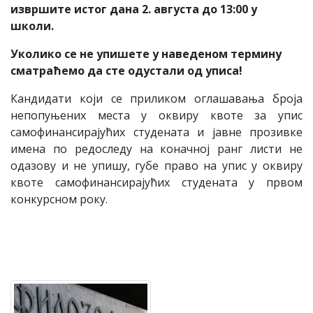
извршите истог дана 2. августа до 13:00 у
школи.
Уколико се не упишете у наведеном термину
сматраћемо да сте одустали од уписа!
Кандидати који се приликом оглашавања броја
непопуњених места у оквиру квоте за упис
самофинансирајућих студената и јавне прозивке
имена по редоследу на коначној ранг листи не
одазову и не упишу, губе право на упис у оквиру
квоте самофинансирајућих студената у првом
конкурсном року.