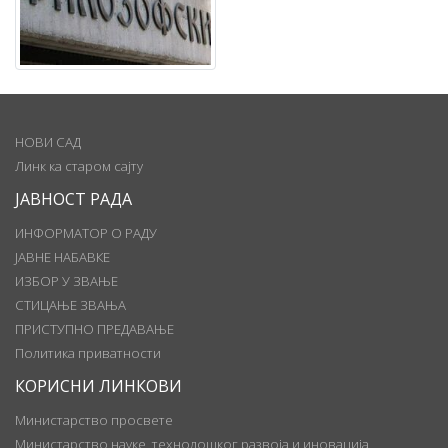
НОВИ САД
Линк ка старом сајту
ЈАВНОСТ РАДА
ИНФОРМАТОР О РАДУ
ЈАВНЕ НАБАВКЕ
ИЗБОР У ЗВАЊЕ
СТИЦАЊЕ ЗВАЊА
ПРИСТУПНО ПРЕДАВАЊЕ
Политика приватности
КОРИСНИ ЛИНКОВИ
Министарство просвете
Министарство науке, технолошког развоја и иновација