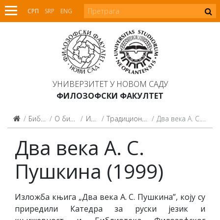
СРП
SRP
ENG
УНИВЕРЗИТЕТ У НОВОМ САДУ
ФИЛОЗОФСКИ ФАКУЛТЕТ
Библиотека
О библиотеци
Изложбе
Традиционалне изложбе
Два века А. С. Пушкина (1999)
Два века А. С.
Пушкина (1999)
Излoжбa књигa „Двa вeкa A. С. Пушкинa”, кojу су
прирeдили Кaтeдрa зa руски jeзик и