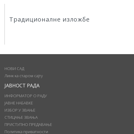
Традиционалне изложбе
НОВИ САД
Линк ка старом сајту
ЈАВНОСТ РАДА
ИНФОРМАТОР О РАДУ
ЈАВНЕ НАБАВКЕ
ИЗБОР У ЗВАЊЕ
СТИЦАЊЕ ЗВАЊА
ПРИСТУПНО ПРЕДАВАЊЕ
Политика приватности