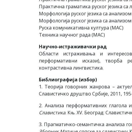
Практична граматика руског језика са 
Морфологија руског језика са анализом
Морфологија руског језика са анализом
Руска комуникативна култура (MAС)
Техника научног рада (MAС)
Научно-истраживачки рад
Области истраживања и интересов
перформативни искази), творба реч
контрастивна лингвистика.
Библиографија
(
избор
)
1. Теорија говорних жанрова – актуе
Славистичко друштво Србије, 2011, 195
2. Анализа перформативних глагола из
Славистика
. Књ. XV. Београд: Славистич
3. Прагматичко-семантичка анализа гов
Зборник Матице српске за славистику
. 