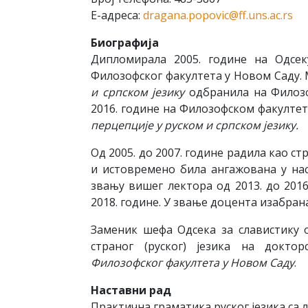
E-aдрeсa:
dragana.popovic@ff.uns.ac.rs
Биографија
Дипломирала 2005. године на Одсек
Филозофског факултета у Новом Саду.
и српском језику
одбранила на Филозо
2016. године на Филозофском факултет
перцепције у руском и српском језику.
Од 2005. до 2007. године радила као ст
и истовремено била ангажована у нас
звању вишег лектора од 2013. до 2016
2018. године. У звање доцента изабрана
Заменик шефа Одсека за славистику о
страног (руског) језика на докто
Филозофског факултета у Новом Саду
.
Наставни рад
Практична граматика руског језика са 