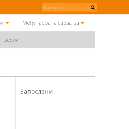
ми
Међународна сарадња
Вести
Запослени