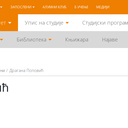
ЗАПОСЛЕНИ
АЛУМНИ КЛУБ
Е-УЧЕЊЕ
МЕДИЈИ
тет
Упис на студије
Студијски програ
Библиотека
Књижара
Најаве
ени
Драгана Поповић
ић
р