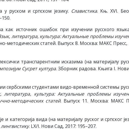
а у руском и српском језику.
Славистика
. Kњ. ХVI. Бео
–150.
ма как источник ошибок при изучении русского язык
Язык, литература, культура: Актуальные проблемы изуче
но-методических статей. Выпуск 8. Москва: МАКС Пресс, 
 лексички транспарентним исказима (на материјалу рус
позијум Сусрет култура
. Зборник радова. Књига I. Нови
ии сербскими студентами видо-временной системы рус
, литература, культура: Актуальные проблемы изуче
чно-методических статей
. Выпуск 11. Москва: МАКС П
 и категорија вида (на материјалу руског и српског јез
 лингвистику
. LX/I. Нови Сад, 2017: 195–207.