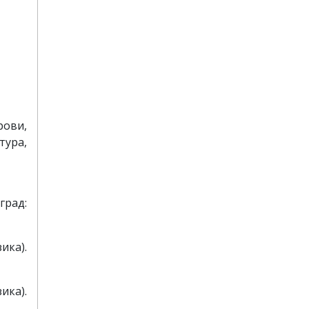
ови,
тура,
град:
ика).
ика).