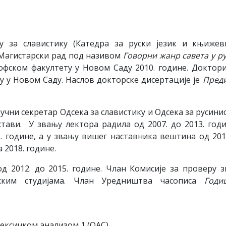
у за славистику (Катедра за руски језик и књижев
 Магистарски рад под називом
Говорни жанр савета у р
фском факултету у Новом Саду 2010. године. Доктор
у у Новом Саду. Наслов докторске дисертације је
Пред
ручни секретар Одсека за славистику и Одсека за русини
тави. У звању лектора радила од 2007. до 2013. годи
. године, а у звању вишег наставника вештина од 201
 2018. године.
д 2012. до 2015. године. Члан Комисије за проверу 
рским студијама. Члан Уредништва часописа
Годи
лексичком анализом 1 (OAС)