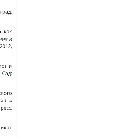
град:
а как
ния и
2012,
ког и
 Сад:
ского
ния и
ресс,
ика).