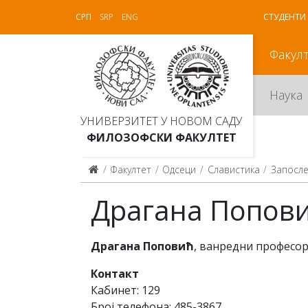
СРП
SRP
ENG
СТУДЕНТИ
Факул
Наука
УНИВЕРЗИТЕТ У НОВОМ САДУ
ФИЛОЗОФСКИ ФАКУЛТЕТ
Факултет
Одсеци
Славистика
Запосл
Драгана Попов
Драгана Поповић
, ванредни професо
Контакт
Кaбинeт: 129
Брoj тeлeфoнa: 485-3867