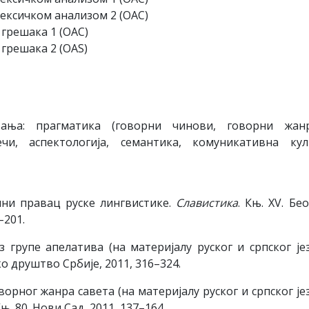
лексичком анализом 2 (OAС)
 грешака 1 (OAС)
 грешака 2 (OAS)
ања: прагматика (говорни чинови, говорни жанр
и, аспектологија, семантика, комуникативна кул
лни правац руске лингвистике.
Славистика
. Књ. XV. Бео
–201.
 групе апелатива (на материјалу руског и српског јез
ко друштво Србије, 2011, 316–324.
орног жанра савета (на материјалу руског и српског јез
Књ. 80. Нови Сад, 2011, 137–164.