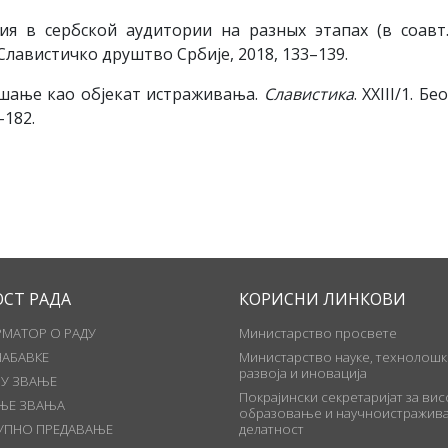
ия в сербской аудитории на разных этапах (в соавт.
д: Славистичко друштво Србије, 2018, 133–139.
шање као објекат истраживања.
Славистика
. XXIII/1. Бе
–182.
ОСТ РАДА
КОРИСНИ ЛИНКОВИ
МАТОР О РАДУ
Министарство просвете
НАБАВКЕ
Министарство науке, технолошк
развоја и иновација
 У ЗВАЊЕ
Покрајински секретаријат за ви
ЊЕ ЗВАЊА
образовање и научноистражива
УПНО ПРЕДАВАЊЕ
делатност