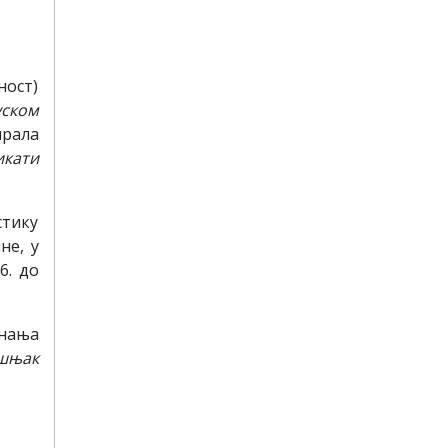
ност)
уском
ирала
икати
стику
не, у
6. до
знања
шњак