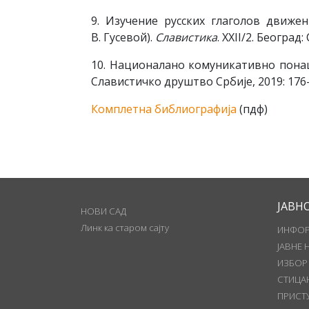
9. Изучение русских глаголов движен
В. Гусевой).
Славистика
. XXII/2. Београ
10. Националано комуникативно пона
Славистичко друштво Србије, 2019: 176
Комплетна библиографија
(пдф)
ЈАВН
НОВИ САД
Линк ка старом сајту
ИНФОР
ЈАВНЕ 
ИЗБОР
СТИЦА
ПРИСТ