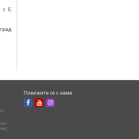
 с Е.
оград:
Повежите се с нама
ог
соко
чку