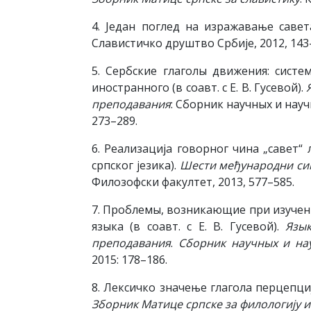
4. Један поглед на изражавање савет
Славистичко друштво Србије, 2012, 143
5. Сербские глаголы движения: систе
иностранного (в соавт. с Е. В. Гусевой).
преподавания
: Сборник научных и науч
273–289.
6. Реализација говорног чина „савет“
српског језика).
Шести међународни сим
Филозофски факултет, 2013, 577–585.
7. Проблемы, возникающие при изучен
языка (в соавт. с Е. В. Гусевой).
Язык
преподавания
.
Сборник научных и нау
2015: 178–186.
8. Лексичко значење глагола перцепције
Зборник Матице српске за филологију и