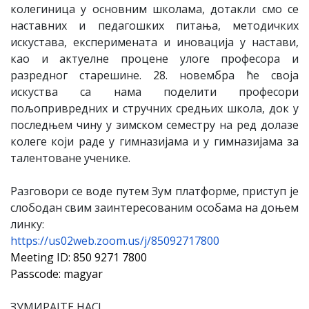
колегиница у основним школама, дотакли смо се
наставних и педагошких питања, методичких
искустава, експеримената и иновација у настави,
као и актуелне процене улоге професора и
разредног старешине. 28. новембра ће своја
искуства са нама поделити професори
пољопривредних и стручних средњих школа, док у
последњем чину у зимском семестру на ред долазе
колеге који раде у гимназијама и у гимназијама за
талентоване ученике.
Разговори се воде путем Зум платформе, приступ је
слободан свим заинтересованим особама на доњем
линку:
https://us02web.zoom.us/j/85092717800
Meeting ID: 850 9271 7800
Passcode: magyar
ЗУМИРАЈТЕ НАС!