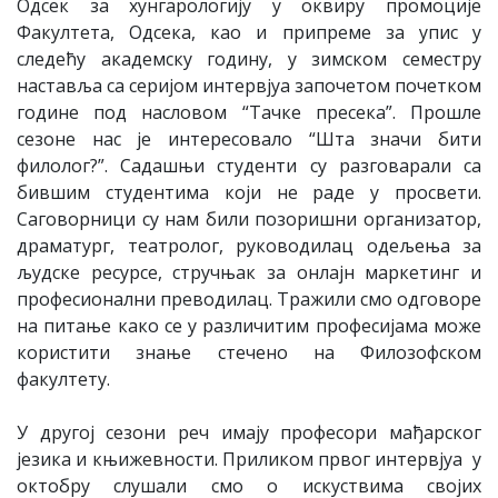
Одсек за хунгарологију у оквиру промоције
Факултета, Одсека, као и припреме за упис у
следећу академску годину, у зимском семестру
наставља са серијом интервјуа започетом почетком
године под насловом “Тачке пресека”. Прошле
сезоне нас је интересовало “Шта значи бити
филолог?”. Садашњи студенти су разговарали са
бившим студентима који не раде у просвети.
Саговорници су нам били позоришни организатор,
драматург, театролог, руководилац одељења за
људске ресурсе, стручњак за онлајн маркетинг и
професионални преводилац. Тражили смо одговоре
на питање како се у различитим професијама може
користити знање стечено на Филозофском
факултету.
У другој сезони реч имају професори мађарског
језика и књижевности. Приликом првог интервјуа
у
октобру слушали смо о искуствима својих