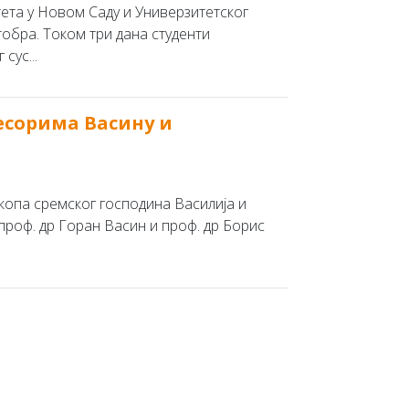
ета у Новом Саду и Универзитетског
ктобра. Током три дана студенти
сус...
сорима Васину и
скопа сремског господина Василија и
проф. др Горан Васин и проф. др Борис