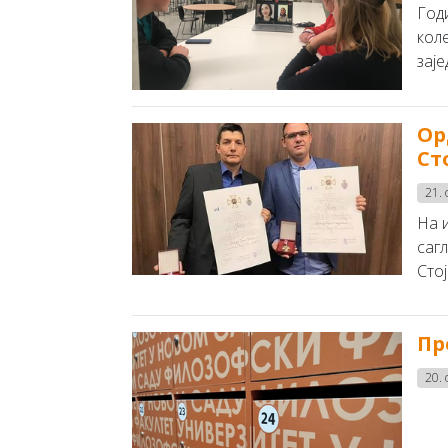
Год
коле
зај
Ор
Ст
21. 
На 
саг
Стој
Пр
20. 