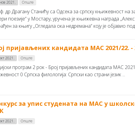
 нов 2021.
Опште
ф. др Драгану Станићу са Одсека за српску књижевност на 
ери поезије“ у Мостару, уручена је књижевна награда „Алек
ађен за књигу „Огледала ока недремана“ коју је објавио под 
ој пријављених кандидата MAC 2021/22. - 
окт 2021.
Опште
ијски програм 2 рок - Број пријављених кандидата MAC 2021/
евност 0 Српска филологија: Српски као страни језик ...
нкурс за упис студената на МАС у школск
К
окт 2021.
Опште