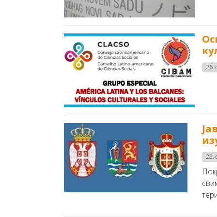
Ос
ку
26. 
Ја
из
25. 
Пок
сви
тери