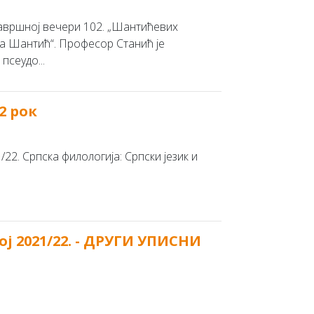
завршној вечери 102. „Шантићевих
са Шантић“. Професор Станић је
псеудо...
2 рок
22. Српска филологија: Српски језик и
ој 2021/22. - ДРУГИ УПИСНИ