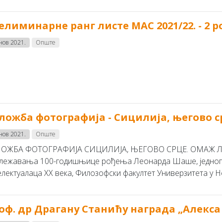
елиминарне ранг листе МАС 2021/22. - 2 р
 нов 2021.
Опште
ложба фотографија - Сицилија, његово
 нов 2021.
Опште
ОЖБА ФОТОГРАФИЈА СИЦИЛИЈА, ЊЕГОВО СРЦЕ. ОМАЖ 
лежавања 100-годишњице рођења Леонарда Шаше, једног од
електуалаца XX века, Филозофски факултет Универзитета у Но
оф. др Драгану Станићу награда „Алекс