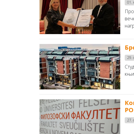
01.
Про
веч
нагр
Бр
29. 
Студ
књиж
Ко
РО
27. 