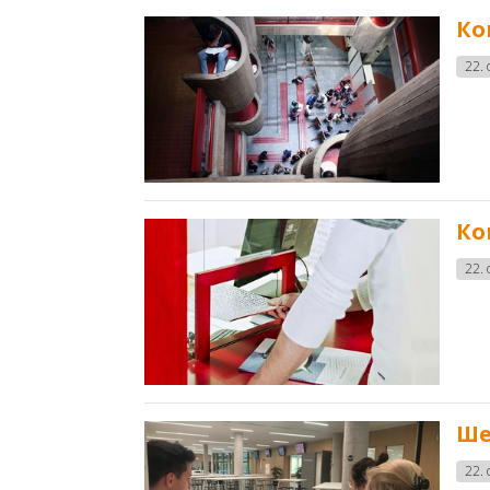
Ко
22. 
Ко
22. 
Ше
22. 