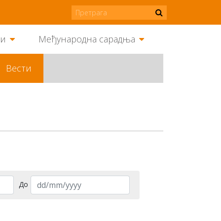
ми
Међународна сарадња
Вести
До