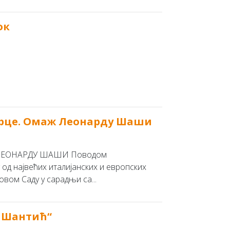
ок
 срце. Омаж Леонарду Шаши
ЛЕОНАРДУ ШАШИ Поводом
 највећих италијанских и европских
вом Саду у сарадњи са...
а Шантић“