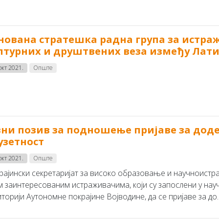
нована стратешка радна група за истра
лтурних и друштвених веза између Лати
окт 2021.
Опште
вни позив за подношење пријаве за дод
узетност
окт 2021.
Опште
рајински секретаријат за високо образовање и научноистра
м заинтересованим истраживачима, који су запослени у на
торији Аутономне покрајине Војводине, да се пријаве за до..