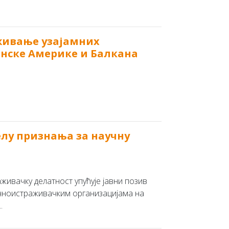
живање узајамних
нске Америке и Балкана
елу признања за научну
живачку делатност упућује јавни позив
учноистраживачким организацијама на
.