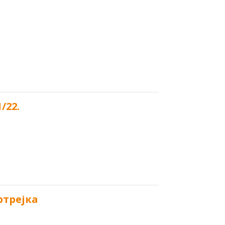
/22.
ртрејка