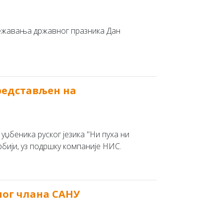
ележавања државног празника Дан
представљен на
џбеника руског језика "Ни пуха ни
рбији, уз подршку компаније НИС.
ног члана САНУ