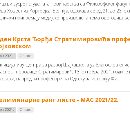
ишњи сусрет студената новинарства са Филозофског факулт
џа Ховест из Кортрејка, Белгија, одржава се од 21. до 23. о
еднички припремају медијске производе, а тема овогодишњег 
ден Крста Ђорђа Стратимировића профе
ојковском
окт 2021.
Опште
иницијативу Центра за развој Шајкашке, а уз благослов епи
ласност породице Стратимировић, 13. октобра 2021. године 
ковски, ванредни професори на Одсеку за историју Фил...
елиминарне ранг листе - МАС 2021/22.
окт 2021.
Опште