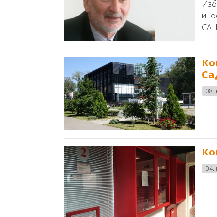
Изб
ино
САНУ
Ко
Са
08.
Ко
04.