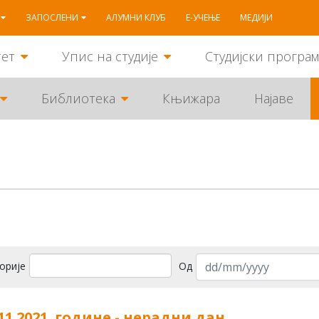
ЗАПОСЛЕНИ
АЛУМНИ КЛУБ
Е-УЧЕЊЕ
МЕДИЈИ
тет
Упис на студије
Студијски програ
Библиотека
Књижара
Најаве
орије
Од
.11.2021. године - нерадни дан