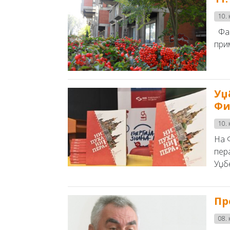
10.
Фак
при
Уџ
Фи
10.
На 
пера
Уџбе
Пр
08.