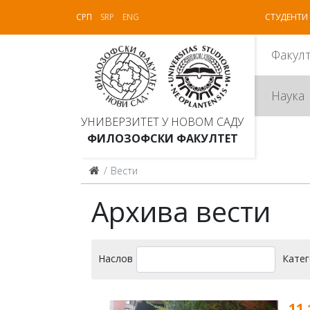
СРП
SRP
ENG
СТУДЕНТИ
Факул
Наука
УНИВЕРЗИТЕТ У НОВОМ САДУ
ФИЛОЗОФСКИ ФАКУЛТЕТ
Вести
Архива вести
Наслов
Катег
11