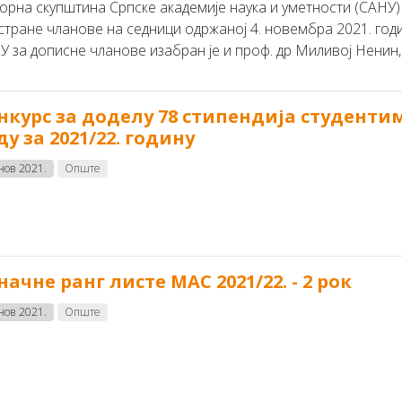
орна скупштина Српске академије наука и уметности (САНУ) 
стране чланове на седници одржаној 4. новембра 2021. год
 за дописне чланове изабран је и проф. др Миливој Ненин,.
нкурс за доделу 78 стипендија студенти
ду за 2021/22. годину
 нов 2021.
Опште
начне ранг листе МАС 2021/22. - 2 рок
 нов 2021.
Опште