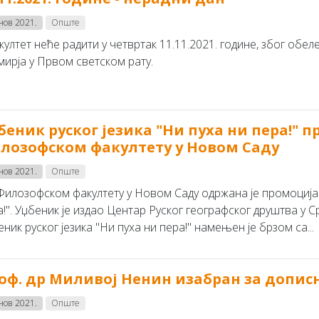
 нов 2021.
Опште
ултет неће радити у четвртак 11.11.2021. године, због об
мирја у Првом светском рату.
беник руског језика "Ни пуха ни пера!" 
лозофском факултету у Новом Саду
 нов 2021.
Опште
Филозофском факултету у Новом Саду одржана је промоција у
!". Уџбеник је издао Центар Руског географског друштва у С
ник руског језика "Ни пуха ни пера!" намењен је брзом са...
оф. др Миливој Ненин изабран за допис
 нов 2021.
Опште