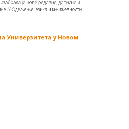
изабрала је нове редовне, дописне и
ине. У Одељење језика и књижевности
..
ма Универзитета у Новом